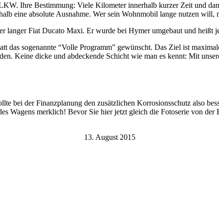
e LKW. Ihre Bestimmung: Viele Kilometer innerhalb kurzer Zeit und 
shalb eine absolute Ausnahme. Wer sein Wohnmobil lange nutzen will, 
eter langer Fiat Ducato Maxi. Er wurde bei Hymer umgebaut und heißt 
statt das sogenannte “Volle Programm” gewünscht. Das Ziel ist maxima
den. Keine dicke und abdeckende Schicht wie man es kennt: Mit unse
llte bei der Finanzplanung den zusätzlichen Korrosionsschutz also bess
es Wagens merklich! Bevor Sie hier jetzt gleich die Fotoserie von der
13. August 2015