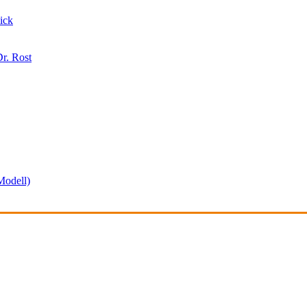
ick
r. Rost
odell)