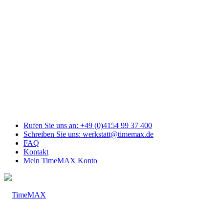
Link
zu
Facebook
Link
zu
Youtube
Link
zu
Mail
Link
zu
Instagram
Rufen Sie uns an: +49 (0)4154 99 37 400
Schreiben Sie uns: werkstatt@timemax.de
FAQ
Kontakt
Mein TimeMAX Konto