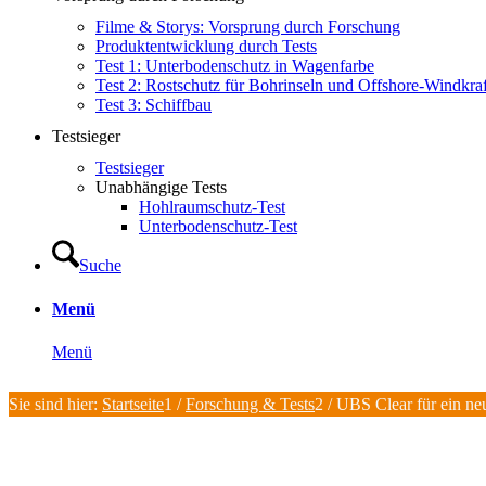
Filme & Storys: Vorsprung durch Forschung
Produktentwicklung durch Tests
Test 1: Unterbodenschutz in Wagenfarbe
Test 2: Rostschutz für Bohrinseln und Offshore-Windkra
Test 3: Schiffbau
Testsieger
Testsieger
Unabhängige Tests
Hohlraumschutz-Test
Unterbodenschutz-Test
Suche
Menü
Menü
Sie sind hier:
Startseite
1
/
Forschung & Tests
2
/
UBS Clear für ein n