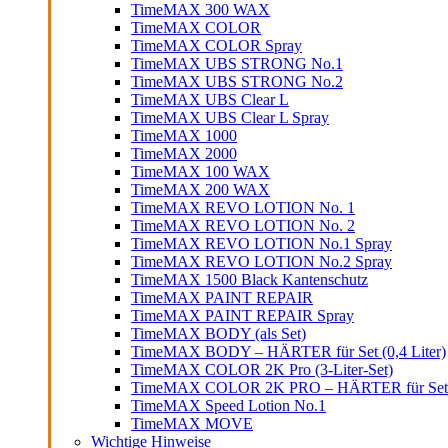
TimeMAX 300 WAX
TimeMAX COLOR
TimeMAX COLOR Spray
TimeMAX UBS STRONG No.1
TimeMAX UBS STRONG No.2
TimeMAX UBS Clear L
TimeMAX UBS Clear L Spray
TimeMAX 1000
TimeMAX 2000
TimeMAX 100 WAX
TimeMAX 200 WAX
TimeMAX REVO LOTION No. 1
TimeMAX REVO LOTION No. 2
TimeMAX REVO LOTION No.1 Spray
TimeMAX REVO LOTION No.2 Spray
TimeMAX 1500 Black Kantenschutz
TimeMAX PAINT REPAIR
TimeMAX PAINT REPAIR Spray
TimeMAX BODY (als Set)
TimeMAX BODY – HÄRTER für Set (0,4 Liter)
TimeMAX COLOR 2K Pro (3-Liter-Set)
TimeMAX COLOR 2K PRO – HÄRTER für Set (0
TimeMAX Speed Lotion No.1
TimeMAX MOVE
Wichtige Hinweise