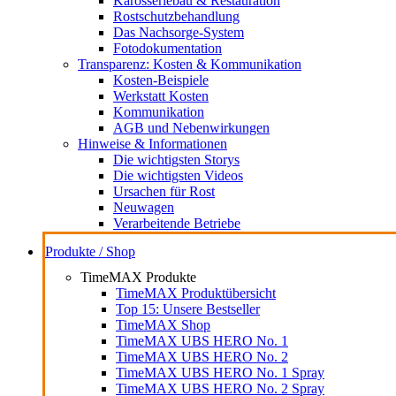
Karosseriebau & Restauration
Rostschutzbehandlung
Das Nachsorge-System
Fotodokumentation
Transparenz: Kosten & Kommunikation
Kosten-Beispiele
Werkstatt Kosten
Kommunikation
AGB und Nebenwirkungen
Hinweise & Informationen
Die wichtigsten Storys
Die wichtigsten Videos
Ursachen für Rost
Neuwagen
Verarbeitende Betriebe
Produkte / Shop
TimeMAX Produkte
TimeMAX Produktübersicht
Top 15: Unsere Bestseller
TimeMAX Shop
TimeMAX UBS HERO No. 1
TimeMAX UBS HERO No. 2
TimeMAX UBS HERO No. 1 Spray
TimeMAX UBS HERO No. 2 Spray