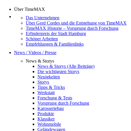
Über TimeMAX
Das Unternehmen
Über Gerd Cordes und die Entstehung von TimeMAX
TimeMAX Historie – Vorsprung durch Forschung
Erfinderpreis der Stadt Hamburg
Schöner Arbeiten
Empfehlungen & Familienlinks
News / Videos / Presse
News & Storys
News & Storys (Alle Beiträge)
Die wichtigsten Storys
Neuigkeiten
Storys
Tipps & Tricks
Werkstatt
Forschung & Tests
Vorsprung durch Forschung
Karosseriebau
Produkte
Klassiker
Wohnmobile
Geländewagen