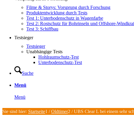
Filme & Storys: Vorsprung durch Forschung
Produktentwicklung durch Tests
Test 1: Unterbodenschutz in Wagenfarbe
Test 2: Rostschutz für Bohrinseln und Offshore-Windkra
Test 3: Schiffbau
Testsieger
Testsieger
Unabhängige Tests
Hohlraumschutz-Test
Unterbodenschutz-Test
Suche
Menü
Menü
Sie sind hier:
Startseite
1
/
Oldtimer
2
/
UBS Clear L bei einem sehr sc