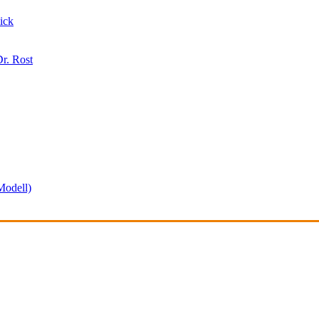
ick
r. Rost
odell)