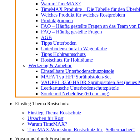
Warum TimeMAX?
TimeMAX Produkte – Die Tabelle für den Überbl
Welches Produkt für welches Rostproblem
Produktgruppen
FAQ – Häufig gestellte Fragen an das Team von D
FAQ – Häufig gestellte Fragen
AGB
Tipps Unterboden
Unterbodenschutz in Wagenfarbe
Tipps Hohlraumschutz
Rostschutz für Hohlräume
Werkzeug & Zubehör
Einstellbare Unterbodenschutzpistole
MAFA Typ HFP Sprühpistolen-Set
VAUPEL 3350 HSDR Sprühpistolen-Set (neues M
Leerkartusche Unterbodenschutzpistole
Sonde mit Nebeldüse (60 cm lang)
Einstieg Thema Rostschutz
Einstieg Thema Rostschutz
Ursachen für Rost
Warum TimeMAX?
TimeMAX-Workshop: Rostschutz für „Selbermacher“
Vorsprung durch Forschung