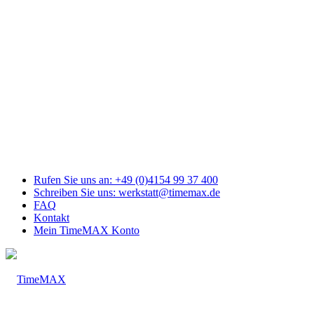
Link
zu
Facebook
Link
zu
Youtube
Link
zu
Mail
Link
zu
Instagram
Rufen Sie uns an: +49 (0)4154 99 37 400
Schreiben Sie uns: werkstatt@timemax.de
FAQ
Kontakt
Mein TimeMAX Konto