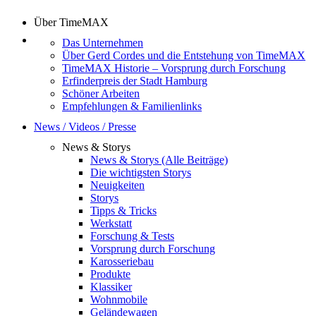
Über TimeMAX
Das Unternehmen
Über Gerd Cordes und die Entstehung von TimeMAX
TimeMAX Historie – Vorsprung durch Forschung
Erfinderpreis der Stadt Hamburg
Schöner Arbeiten
Empfehlungen & Familienlinks
News / Videos / Presse
News & Storys
News & Storys (Alle Beiträge)
Die wichtigsten Storys
Neuigkeiten
Storys
Tipps & Tricks
Werkstatt
Forschung & Tests
Vorsprung durch Forschung
Karosseriebau
Produkte
Klassiker
Wohnmobile
Geländewagen