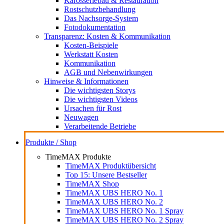
Karosseriebau & Restauration
Rostschutzbehandlung
Das Nachsorge-System
Fotodokumentation
Transparenz: Kosten & Kommunikation
Kosten-Beispiele
Werkstatt Kosten
Kommunikation
AGB und Nebenwirkungen
Hinweise & Informationen
Die wichtigsten Storys
Die wichtigsten Videos
Ursachen für Rost
Neuwagen
Verarbeitende Betriebe
Produkte / Shop
TimeMAX Produkte
TimeMAX Produktübersicht
Top 15: Unsere Bestseller
TimeMAX Shop
TimeMAX UBS HERO No. 1
TimeMAX UBS HERO No. 2
TimeMAX UBS HERO No. 1 Spray
TimeMAX UBS HERO No. 2 Spray