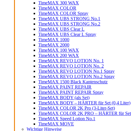
TimeMAX 300 WAX
TimeMAX COLOR
TimeMAX COLOR Spray
TimeMAX UBS STRONG No.1
TimeMAX UBS STRONG No.2
TimeMAX UBS Clear L
TimeMAX UBS Clear L Spray
TimeMAX 1000
TimeMAX 2000
TimeMAX 100 WAX
TimeMAX 200 WAX
TimeMAX REVO LOTION No. 1
TimeMAX REVO LOTION No. 2
TimeMAX REVO LOTION No.1 Spray
TimeMAX REVO LOTION No.2 Spray
TimeMAX 1500 Black Kantenschutz
TimeMAX PAINT REPAIR
TimeMAX PAINT REPAIR Spray
TimeMAX BODY (als Set)
TimeMAX BODY – HÄRTER für Set (0,4 Liter)
TimeMAX COLOR 2K Pro (3-Liter-Set)
TimeMAX COLOR 2K PRO – HÄRTER für Set (0
TimeMAX Speed Lotion No.1
TimeMAX MOVE
Wichtige Hinweise