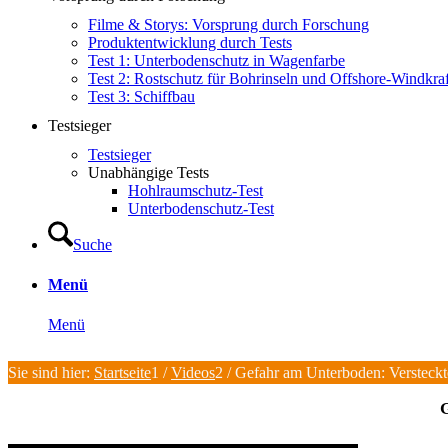
Filme & Storys: Vorsprung durch Forschung
Produktentwicklung durch Tests
Test 1: Unterbodenschutz in Wagenfarbe
Test 2: Rostschutz für Bohrinseln und Offshore-Windkra
Test 3: Schiffbau
Testsieger
Testsieger
Unabhängige Tests
Hohlraumschutz-Test
Unterbodenschutz-Test
Suche
Menü
Menü
Sie sind hier:
Startseite
1
/
Videos
2
/
Gefahr am Unterboden: Versteckt
G