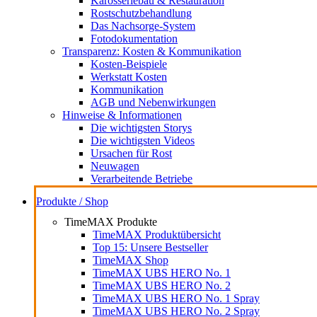
Karosseriebau & Restauration
Rostschutzbehandlung
Das Nachsorge-System
Fotodokumentation
Transparenz: Kosten & Kommunikation
Kosten-Beispiele
Werkstatt Kosten
Kommunikation
AGB und Nebenwirkungen
Hinweise & Informationen
Die wichtigsten Storys
Die wichtigsten Videos
Ursachen für Rost
Neuwagen
Verarbeitende Betriebe
Produkte / Shop
TimeMAX Produkte
TimeMAX Produktübersicht
Top 15: Unsere Bestseller
TimeMAX Shop
TimeMAX UBS HERO No. 1
TimeMAX UBS HERO No. 2
TimeMAX UBS HERO No. 1 Spray
TimeMAX UBS HERO No. 2 Spray