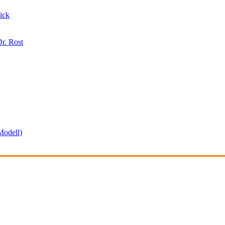
ick
r. Rost
odell)