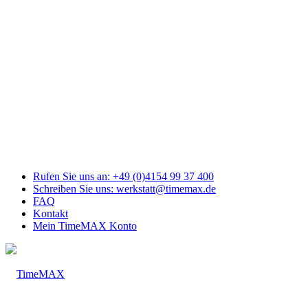
Link
zu
Facebook
Link
zu
Youtube
Link
zu
Mail
Link
zu
Instagram
Rufen Sie uns an: +49 (0)4154 99 37 400
Schreiben Sie uns: werkstatt@timemax.de
FAQ
Kontakt
Mein TimeMAX Konto