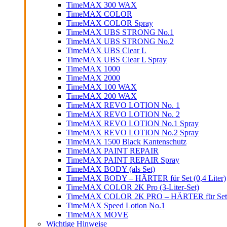
TimeMAX 300 WAX
TimeMAX COLOR
TimeMAX COLOR Spray
TimeMAX UBS STRONG No.1
TimeMAX UBS STRONG No.2
TimeMAX UBS Clear L
TimeMAX UBS Clear L Spray
TimeMAX 1000
TimeMAX 2000
TimeMAX 100 WAX
TimeMAX 200 WAX
TimeMAX REVO LOTION No. 1
TimeMAX REVO LOTION No. 2
TimeMAX REVO LOTION No.1 Spray
TimeMAX REVO LOTION No.2 Spray
TimeMAX 1500 Black Kantenschutz
TimeMAX PAINT REPAIR
TimeMAX PAINT REPAIR Spray
TimeMAX BODY (als Set)
TimeMAX BODY – HÄRTER für Set (0,4 Liter)
TimeMAX COLOR 2K Pro (3-Liter-Set)
TimeMAX COLOR 2K PRO – HÄRTER für Set (0
TimeMAX Speed Lotion No.1
TimeMAX MOVE
Wichtige Hinweise