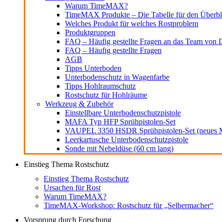
Warum TimeMAX?
TimeMAX Produkte – Die Tabelle für den Überbl
Welches Produkt für welches Rostproblem
Produktgruppen
FAQ – Häufig gestellte Fragen an das Team von D
FAQ – Häufig gestellte Fragen
AGB
Tipps Unterboden
Unterbodenschutz in Wagenfarbe
Tipps Hohlraumschutz
Rostschutz für Hohlräume
Werkzeug & Zubehör
Einstellbare Unterbodenschutzpistole
MAFA Typ HFP Sprühpistolen-Set
VAUPEL 3350 HSDR Sprühpistolen-Set (neues M
Leerkartusche Unterbodenschutzpistole
Sonde mit Nebeldüse (60 cm lang)
Einstieg Thema Rostschutz
Einstieg Thema Rostschutz
Ursachen für Rost
Warum TimeMAX?
TimeMAX-Workshop: Rostschutz für „Selbermacher“
Vorsprung durch Forschung