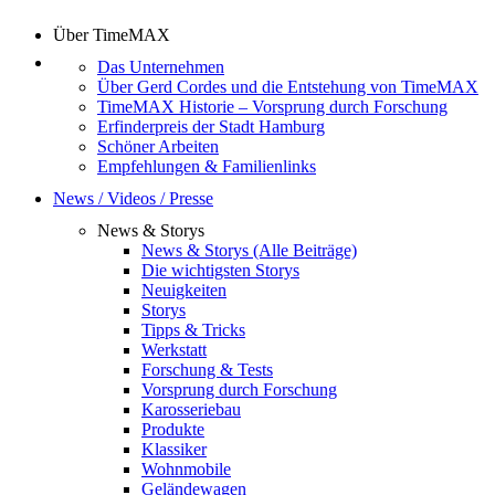
Über TimeMAX
Das Unternehmen
Über Gerd Cordes und die Entstehung von TimeMAX
TimeMAX Historie – Vorsprung durch Forschung
Erfinderpreis der Stadt Hamburg
Schöner Arbeiten
Empfehlungen & Familienlinks
News / Videos / Presse
News & Storys
News & Storys (Alle Beiträge)
Die wichtigsten Storys
Neuigkeiten
Storys
Tipps & Tricks
Werkstatt
Forschung & Tests
Vorsprung durch Forschung
Karosseriebau
Produkte
Klassiker
Wohnmobile
Geländewagen