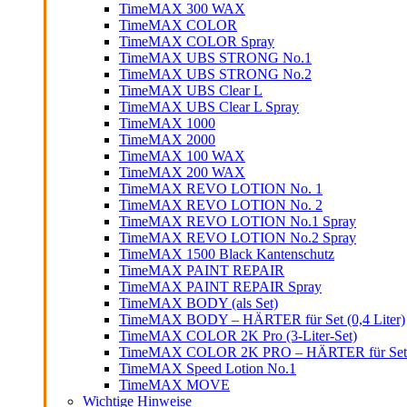
TimeMAX 300 WAX
TimeMAX COLOR
TimeMAX COLOR Spray
TimeMAX UBS STRONG No.1
TimeMAX UBS STRONG No.2
TimeMAX UBS Clear L
TimeMAX UBS Clear L Spray
TimeMAX 1000
TimeMAX 2000
TimeMAX 100 WAX
TimeMAX 200 WAX
TimeMAX REVO LOTION No. 1
TimeMAX REVO LOTION No. 2
TimeMAX REVO LOTION No.1 Spray
TimeMAX REVO LOTION No.2 Spray
TimeMAX 1500 Black Kantenschutz
TimeMAX PAINT REPAIR
TimeMAX PAINT REPAIR Spray
TimeMAX BODY (als Set)
TimeMAX BODY – HÄRTER für Set (0,4 Liter)
TimeMAX COLOR 2K Pro (3-Liter-Set)
TimeMAX COLOR 2K PRO – HÄRTER für Set (0
TimeMAX Speed Lotion No.1
TimeMAX MOVE
Wichtige Hinweise