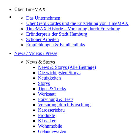
Über TimeMAX
Das Unternehmen
Über Gerd Cordes und die Entstehung von TimeMAX
TimeMAX Historie – Vorsprung durch Forschung
Erfinderpreis der Stadt Hamburg
Schöner Arbeiten
Empfehlungen & Familienlinks
News / Videos / Presse
News & Storys
News & Storys (Alle Beiträge)
Die wichtigsten Storys
Neuigkeiten
Storys
Tipps & Tricks
Werkstatt
Forschung & Tests
Vorsprung durch Forschung
Karosseriebau
Produkte
Klassiker
Wohnmobile
Geländewagen