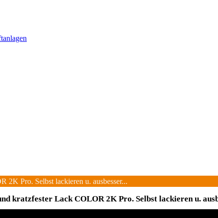
ftanlagen
 2K Pro. Selbst lackieren u. ausbesser...
und kratzfester Lack COLOR 2K Pro. Selbst lackieren u. aus