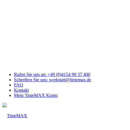
Link
zu
Facebook
Link
zu
Youtube
Link
zu
Mail
Link
zu
Instagram
Rufen Sie uns an: +49 (0)4154 99 37 400
Schreiben Sie uns: werkstatt@timemax.de
FAQ
Kontakt
Mein TimeMAX Konto