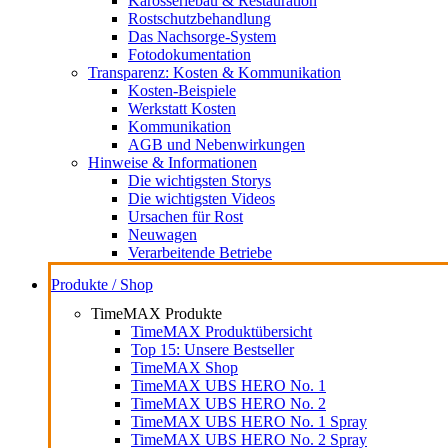
Karosseriebau & Restauration
Rostschutzbehandlung
Das Nachsorge-System
Fotodokumentation
Transparenz: Kosten & Kommunikation
Kosten-Beispiele
Werkstatt Kosten
Kommunikation
AGB und Nebenwirkungen
Hinweise & Informationen
Die wichtigsten Storys
Die wichtigsten Videos
Ursachen für Rost
Neuwagen
Verarbeitende Betriebe
Produkte / Shop
TimeMAX Produkte
TimeMAX Produktübersicht
Top 15: Unsere Bestseller
TimeMAX Shop
TimeMAX UBS HERO No. 1
TimeMAX UBS HERO No. 2
TimeMAX UBS HERO No. 1 Spray
TimeMAX UBS HERO No. 2 Spray