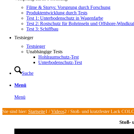
Filme & Storys: Vorsprung durch Forschung
Produktentwicklung durch Tests
Test 1: Unterbodenschutz in Wagenfarbe
Test 2: Rostschutz für Bohrinseln und Offshore-Windkra
Test 3: Schiffbau
Testsieger
Testsieger
Unabhängige Tests
Hohlraumschutz-Test
Unterbodenschutz-Test
Suche
Menü
Menü
Sie sind hier:
Startseite
1
/
Videos
2
/
Stoß- und kratzfester Lack COLOR
Stoß- 