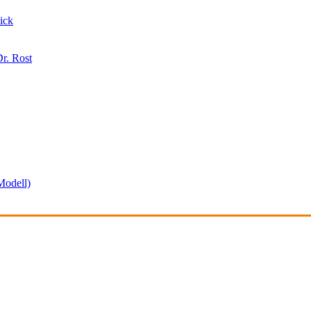
ick
r. Rost
odell)