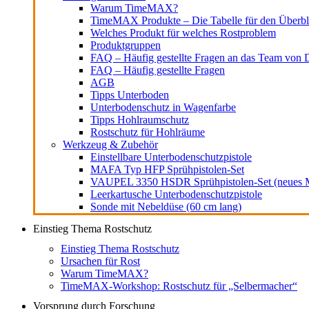
Warum TimeMAX?
TimeMAX Produkte – Die Tabelle für den Überbl
Welches Produkt für welches Rostproblem
Produktgruppen
FAQ – Häufig gestellte Fragen an das Team von D
FAQ – Häufig gestellte Fragen
AGB
Tipps Unterboden
Unterbodenschutz in Wagenfarbe
Tipps Hohlraumschutz
Rostschutz für Hohlräume
Werkzeug & Zubehör
Einstellbare Unterbodenschutzpistole
MAFA Typ HFP Sprühpistolen-Set
VAUPEL 3350 HSDR Sprühpistolen-Set (neues M
Leerkartusche Unterbodenschutzpistole
Sonde mit Nebeldüse (60 cm lang)
Einstieg Thema Rostschutz
Einstieg Thema Rostschutz
Ursachen für Rost
Warum TimeMAX?
TimeMAX-Workshop: Rostschutz für „Selbermacher“
Vorsprung durch Forschung