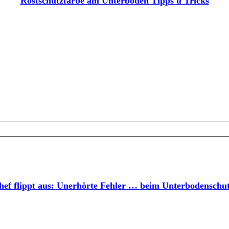
Rostschutzfarbe am Unterboden Tipps u Tricks
hef flippt aus: Unerhörte Fehler … beim Unterbodenschut