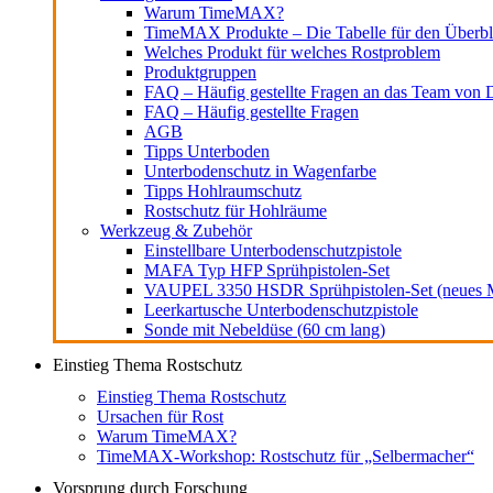
Warum TimeMAX?
TimeMAX Produkte – Die Tabelle für den Überbl
Welches Produkt für welches Rostproblem
Produktgruppen
FAQ – Häufig gestellte Fragen an das Team von D
FAQ – Häufig gestellte Fragen
AGB
Tipps Unterboden
Unterbodenschutz in Wagenfarbe
Tipps Hohlraumschutz
Rostschutz für Hohlräume
Werkzeug & Zubehör
Einstellbare Unterbodenschutzpistole
MAFA Typ HFP Sprühpistolen-Set
VAUPEL 3350 HSDR Sprühpistolen-Set (neues M
Leerkartusche Unterbodenschutzpistole
Sonde mit Nebeldüse (60 cm lang)
Einstieg Thema Rostschutz
Einstieg Thema Rostschutz
Ursachen für Rost
Warum TimeMAX?
TimeMAX-Workshop: Rostschutz für „Selbermacher“
Vorsprung durch Forschung