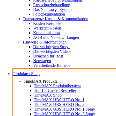
Karosseriebau & Restauration
Rostschutzbehandlung
Das Nachsorge-System
Fotodokumentation
Transparenz: Kosten & Kommunikation
Kosten-Beispiele
Werkstatt Kosten
Kommunikation
AGB und Nebenwirkungen
Hinweise & Informationen
Die wichtigsten Storys
Die wichtigsten Videos
Ursachen für Rost
Neuwagen
Verarbeitende Betriebe
Produkte / Shop
TimeMAX Produkte
TimeMAX Produktübersicht
Top 15: Unsere Bestseller
TimeMAX Shop
TimeMAX UBS HERO No. 1
TimeMAX UBS HERO No. 2
TimeMAX UBS HERO No. 1 Spray
TimeMAX UBS HERO No. 2 Spray