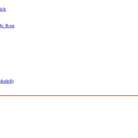
ick
r. Rost
odell)