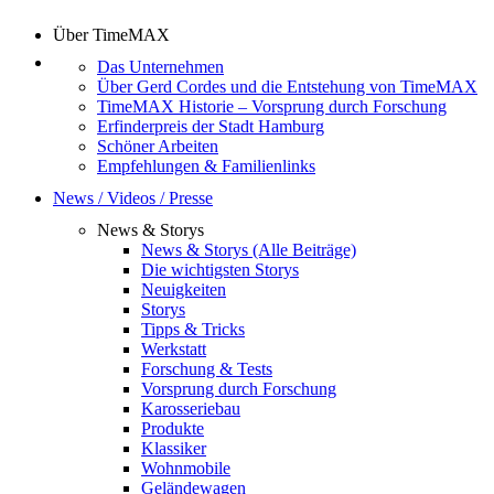
Über TimeMAX
Das Unternehmen
Über Gerd Cordes und die Entstehung von TimeMAX
TimeMAX Historie – Vorsprung durch Forschung
Erfinderpreis der Stadt Hamburg
Schöner Arbeiten
Empfehlungen & Familienlinks
News / Videos / Presse
News & Storys
News & Storys (Alle Beiträge)
Die wichtigsten Storys
Neuigkeiten
Storys
Tipps & Tricks
Werkstatt
Forschung & Tests
Vorsprung durch Forschung
Karosseriebau
Produkte
Klassiker
Wohnmobile
Geländewagen