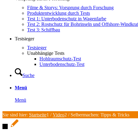
Filme & Storys: Vorsprung durch Forschung
Produktentwicklung durch Tests
Test 1: Unterbodenschutz in Wagenfarbe
Test 2: Rostschutz für Bohrinseln und Offshore-Windkra
Test 3: Schiffbau
Testsieger
Testsieger
Unabhängige Tests
Hohlraumschutz-Test
Unterbodenschutz-Test
Suche
Menü
Menü
Sie sind hier:
Startseite
1
/
Video
2
/
Selbermachen: Tipps & Tricks