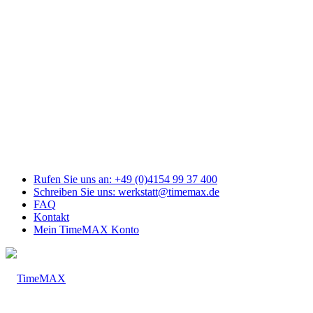
Link
zu
Facebook
Link
zu
Youtube
Link
zu
Mail
Link
zu
Instagram
Rufen Sie uns an: +49 (0)4154 99 37 400
Schreiben Sie uns: werkstatt@timemax.de
FAQ
Kontakt
Mein TimeMAX Konto