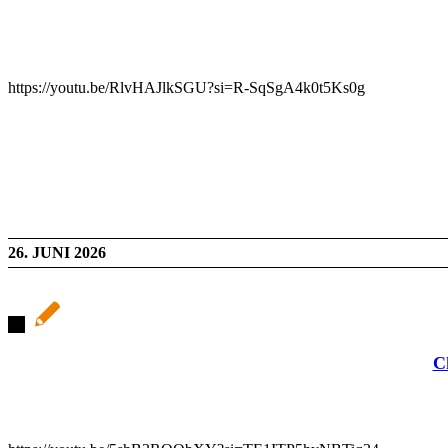
https://youtu.be/RlvHAJlkSGU?si=R-SqSgA4k0t5Ks0g
26. JUNI 2026
C