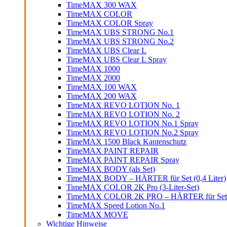
TimeMAX 300 WAX
TimeMAX COLOR
TimeMAX COLOR Spray
TimeMAX UBS STRONG No.1
TimeMAX UBS STRONG No.2
TimeMAX UBS Clear L
TimeMAX UBS Clear L Spray
TimeMAX 1000
TimeMAX 2000
TimeMAX 100 WAX
TimeMAX 200 WAX
TimeMAX REVO LOTION No. 1
TimeMAX REVO LOTION No. 2
TimeMAX REVO LOTION No.1 Spray
TimeMAX REVO LOTION No.2 Spray
TimeMAX 1500 Black Kantenschutz
TimeMAX PAINT REPAIR
TimeMAX PAINT REPAIR Spray
TimeMAX BODY (als Set)
TimeMAX BODY – HÄRTER für Set (0,4 Liter)
TimeMAX COLOR 2K Pro (3-Liter-Set)
TimeMAX COLOR 2K PRO – HÄRTER für Set (0
TimeMAX Speed Lotion No.1
TimeMAX MOVE
Wichtige Hinweise