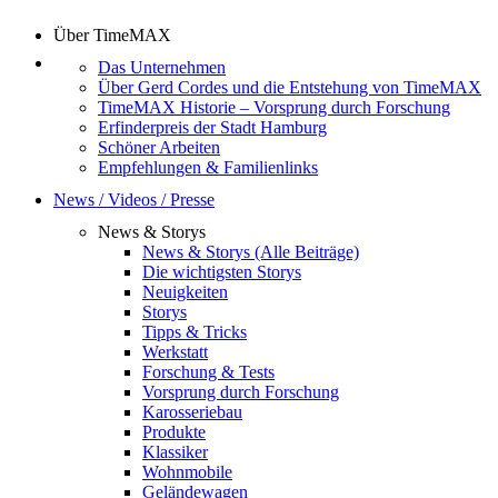
Über TimeMAX
Das Unternehmen
Über Gerd Cordes und die Entstehung von TimeMAX
TimeMAX Historie – Vorsprung durch Forschung
Erfinderpreis der Stadt Hamburg
Schöner Arbeiten
Empfehlungen & Familienlinks
News / Videos / Presse
News & Storys
News & Storys (Alle Beiträge)
Die wichtigsten Storys
Neuigkeiten
Storys
Tipps & Tricks
Werkstatt
Forschung & Tests
Vorsprung durch Forschung
Karosseriebau
Produkte
Klassiker
Wohnmobile
Geländewagen