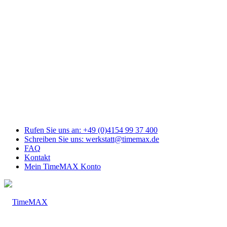
Link
zu
Facebook
Link
zu
Youtube
Link
zu
Mail
Link
zu
Instagram
Rufen Sie uns an: +49 (0)4154 99 37 400
Schreiben Sie uns: werkstatt@timemax.de
FAQ
Kontakt
Mein TimeMAX Konto