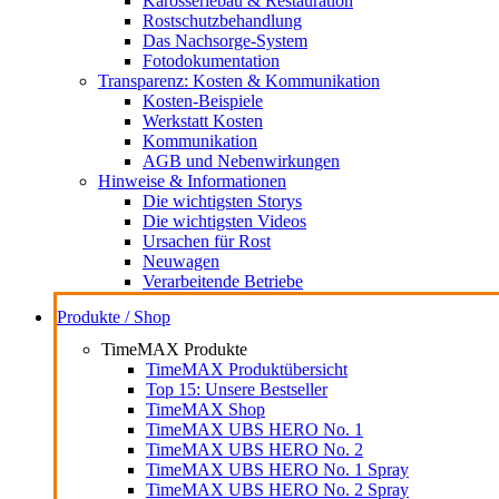
Karosseriebau & Restauration
Rostschutzbehandlung
Das Nachsorge-System
Fotodokumentation
Transparenz: Kosten & Kommunikation
Kosten-Beispiele
Werkstatt Kosten
Kommunikation
AGB und Nebenwirkungen
Hinweise & Informationen
Die wichtigsten Storys
Die wichtigsten Videos
Ursachen für Rost
Neuwagen
Verarbeitende Betriebe
Produkte / Shop
TimeMAX Produkte
TimeMAX Produktübersicht
Top 15: Unsere Bestseller
TimeMAX Shop
TimeMAX UBS HERO No. 1
TimeMAX UBS HERO No. 2
TimeMAX UBS HERO No. 1 Spray
TimeMAX UBS HERO No. 2 Spray