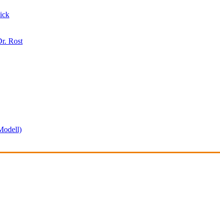
ick
r. Rost
odell)