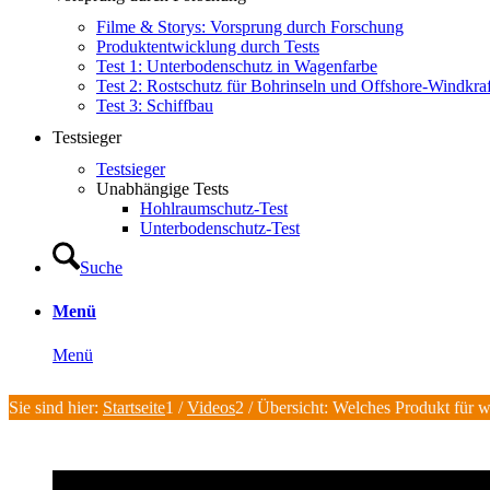
Filme & Storys: Vorsprung durch Forschung
Produktentwicklung durch Tests
Test 1: Unterbodenschutz in Wagenfarbe
Test 2: Rostschutz für Bohrinseln und Offshore-Windkra
Test 3: Schiffbau
Testsieger
Testsieger
Unabhängige Tests
Hohlraumschutz-Test
Unterbodenschutz-Test
Suche
Menü
Menü
Sie sind hier:
Startseite
1
/
Videos
2
/
Übersicht: Welches Produkt für