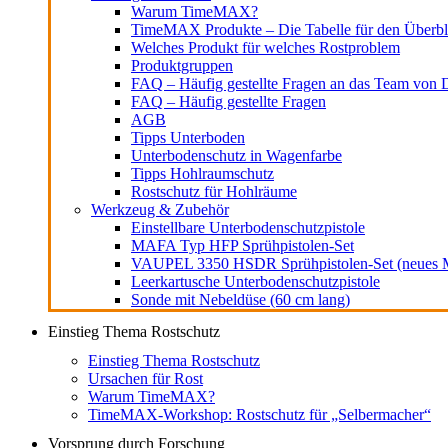
Warum TimeMAX?
TimeMAX Produkte – Die Tabelle für den Überbl
Welches Produkt für welches Rostproblem
Produktgruppen
FAQ – Häufig gestellte Fragen an das Team von D
FAQ – Häufig gestellte Fragen
AGB
Tipps Unterboden
Unterbodenschutz in Wagenfarbe
Tipps Hohlraumschutz
Rostschutz für Hohlräume
Werkzeug & Zubehör
Einstellbare Unterbodenschutzpistole
MAFA Typ HFP Sprühpistolen-Set
VAUPEL 3350 HSDR Sprühpistolen-Set (neues M
Leerkartusche Unterbodenschutzpistole
Sonde mit Nebeldüse (60 cm lang)
Einstieg Thema Rostschutz
Einstieg Thema Rostschutz
Ursachen für Rost
Warum TimeMAX?
TimeMAX-Workshop: Rostschutz für „Selbermacher“
Vorsprung durch Forschung