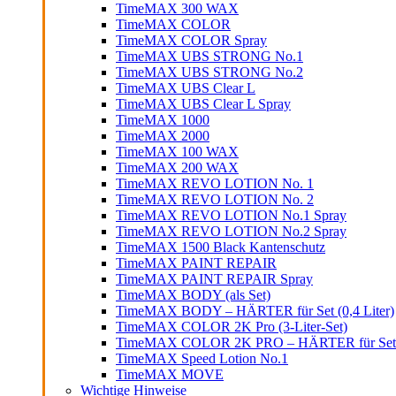
TimeMAX 300 WAX
TimeMAX COLOR
TimeMAX COLOR Spray
TimeMAX UBS STRONG No.1
TimeMAX UBS STRONG No.2
TimeMAX UBS Clear L
TimeMAX UBS Clear L Spray
TimeMAX 1000
TimeMAX 2000
TimeMAX 100 WAX
TimeMAX 200 WAX
TimeMAX REVO LOTION No. 1
TimeMAX REVO LOTION No. 2
TimeMAX REVO LOTION No.1 Spray
TimeMAX REVO LOTION No.2 Spray
TimeMAX 1500 Black Kantenschutz
TimeMAX PAINT REPAIR
TimeMAX PAINT REPAIR Spray
TimeMAX BODY (als Set)
TimeMAX BODY – HÄRTER für Set (0,4 Liter)
TimeMAX COLOR 2K Pro (3-Liter-Set)
TimeMAX COLOR 2K PRO – HÄRTER für Set (0
TimeMAX Speed Lotion No.1
TimeMAX MOVE
Wichtige Hinweise