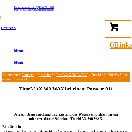
Rufen Sie uns an: +49 (0)4154 99 37 400
Schreiben Sie uns: werkstatt@timemax.de
FAQ
Kontakt
Mein TimeMAX Konto
0
Eink
Menü
Menü
Sie sind hier:
Startseite
1
/
Produkte
2
/
TimeMAX 300 WAX
3
/
TimeMAX 300 WAX bei
einem Porsche 911
TimeMAX 300 WAX bei einem Porsche 911
Je nach Beanspruchung und Zustand des Wagens empfehlen wir ein
oder zwei dünne Schichten TimeMAX 300 WAX.
Eine Schicht:
Bei rostfreien Fahrzeugen, die nicht mit Salzwasser in Berührung kommen, nehmen wir auf