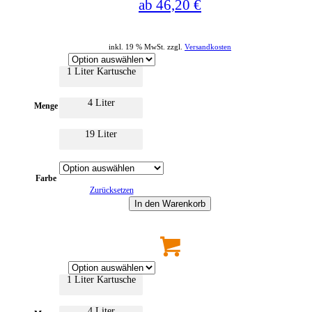
ab
46,20
€
Varianten
auf.
Die
Optionen
können
inkl. 19 % MwSt. zzgl.
Versandkosten
auf
der
1 Liter Kartusche
Produktseite
gewählt
werden
4 Liter
Menge
19 Liter
Farbe
Zurücksetzen
In den Warenkorb
Dieses
Produkt
weist
mehrere
1 Liter Kartusche
Varianten
auf.
Die
4 Liter