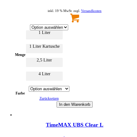
inkl. 19 % MwSt. zzgl.
Versandkosten
1 Liter
1 Liter Kartusche
Menge
2,5 Liter
4 Liter
Farbe
Zurücksetzen
In den Warenkorb
Dieses
TimeMAX UBS Clear L
Produkt
weist
mehrere