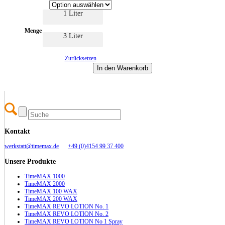
mehrere
1 Liter
Varianten
auf.
Die
Menge
3 Liter
Optionen
können
auf
Zurücksetzen
der
Produktseite
In den Warenkorb
gewählt
werden
Dieses
Produkt
weist
mehrere
Varianten
Kontakt
auf.
Die
werkstatt@timemax.de
+49 (0)4154 99 37 400
Optionen
können
Unsere Produkte
auf
der
TimeMAX 1000
Produktseite
TimeMAX 2000
gewählt
TimeMAX 100 WAX
werden
TimeMAX 200 WAX
TimeMAX REVO LOTION No. 1
TimeMAX REVO LOTION No. 2
TimeMAX REVO LOTION No 1 Spray