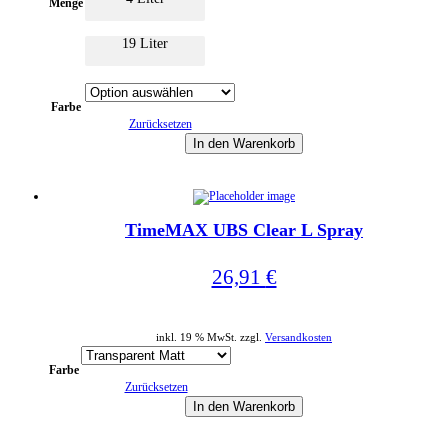
Optionen
Menge
können
auf
19 Liter
der
Produktseite
gewählt
werden
Farbe
Zurücksetzen
In den Warenkorb
Dieses
Produkt
weist
TimeMAX UBS Clear L Spray
mehrere
Varianten
auf.
26,91
€
Die
Optionen
können
auf
inkl. 19 % MwSt. zzgl.
Versandkosten
der
Produktseite
Farbe
gewählt
Zurücksetzen
werden
In den Warenkorb