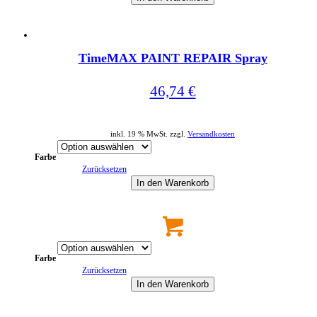
Dieses
Produkt
weist
TimeMAX PAINT REPAIR Spray
mehrere
Varianten
auf.
46,74
€
Die
Optionen
können
auf
inkl. 19 % MwSt. zzgl.
Versandkosten
der
Produktseite
Farbe
gewählt
Zurücksetzen
werden
In den Warenkorb
Dieses
Produkt
weist
mehrere
Farbe
Varianten
Zurücksetzen
auf.
Die
In den Warenkorb
Optionen
können
auf