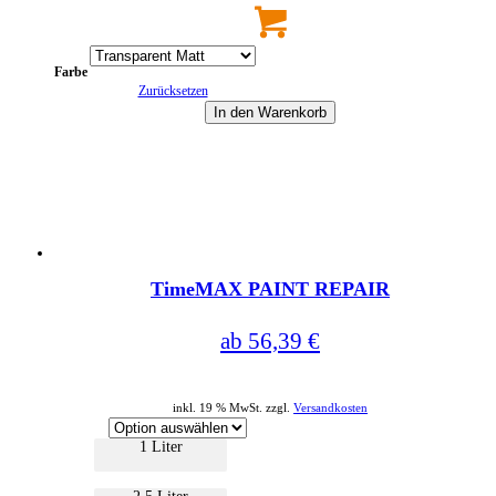
Dieses
Produkt
weist
mehrere
Farbe
Varianten
Zurücksetzen
auf.
Die
In den Warenkorb
Optionen
können
auf
Dieses
der
Produkt
Produktseite
weist
gewählt
mehrere
werden
Varianten
auf.
Die
TimeMAX PAINT REPAIR
Optionen
können
auf
ab
56,39
€
der
Produktseite
gewählt
werden
inkl. 19 % MwSt. zzgl.
Versandkosten
1 Liter