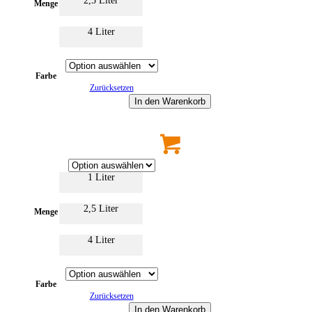
2,5 Liter
Menge
4 Liter
Farbe
Zurücksetzen
In den Warenkorb
Dieses
Produkt
weist
mehrere
1 Liter
Varianten
auf.
Die
2,5 Liter
Optionen
Menge
können
auf
4 Liter
der
Produktseite
gewählt
werden
Farbe
Zurücksetzen
In den Warenkorb