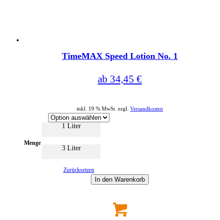
Dieses
der
Produkt
Produktseite
weist
gewählt
mehrere
werden
Varianten
auf.
Die
Optionen
TimeMAX Speed Lotion No. 1
können
auf
der
ab
34,45
€
Produktseite
gewählt
werden
inkl. 19 % MwSt. zzgl.
Versandkosten
1 Liter
Menge
3 Liter
Zurücksetzen
In den Warenkorb
Dieses
Produkt
weist