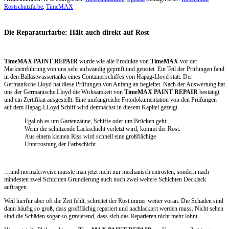
Rostschutzfarbe
,
TimeMAX
Die Reparaturfarbe: Hält auch direkt auf Rost
TimeMAX PAINT REPAIR
wurde wie alle Produkte von
TimeMAX
vor der
Markteinführung von uns sehr aufwändig geprüft und getestet. Ein Teil der Prüfungen fand
in den Ballastwassertanks eines Containerschiffes von Hapag-Lloyd statt. Der
Germanische Lloyd hat diese Prüfungen von Anfang an begleitet. Nach der Auswertung hat
uns der Germanische Lloyd die Wirksamkeit von
TimeMAX PAINT REPAIR
bestätigt
und ein Zertifikat ausgestellt. Eine umfangreiche Fotodokumentation von den Prüfungen
auf dem Hapag-LLoyd Schiff wird demnächst in diesem Kapitel gezeigt.
Egal ob es um Gartenzäune, Schiffe oder um Brücken geht:
Wenn die schützende Lackschicht verletzt wird, kommt der Rost.
Aus einem kleinen Riss wird schnell eine großflächige
Unterrostung der Farbschicht…
…und normalerweise müsste man jetzt nicht nur mechanisch entrosten, sondern nach
mindesten zwei Schichten Grundierung auch noch zwei weitere Schichten Decklack
auftragen.
Weil hierfür aber oft die Zeit fehlt, schreitet der Rost immer weiter voran. Die Schäden sind
dann häufig so groß, dass großflächig repariert und nachlackiert werden muss. Nicht selten
sind die Schäden sogar so gravierend, dass sich das Reparieren nicht mehr lohnt.