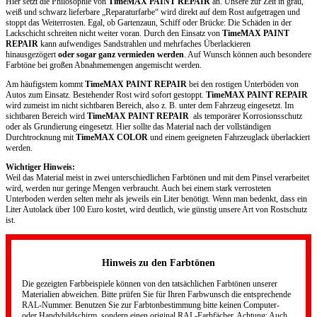
Hier setzt die Philosophie von
TimeMAX PAINT REPAIR
an. Unsere zur Zeit in grau,
weiß und schwarz lieferbare „Reparaturfarbe“ wird direkt auf dem Rost aufgetragen und
stoppt das Weiterrosten. Egal, ob Gartenzaun, Schiff oder Brücke: Die Schäden in der
Lackschicht schreiten nicht weiter voran. Durch den Einsatz von
TimeMAX PAINT
REPAIR
kann aufwendiges Sandstrahlen und mehrfaches Überlackieren
hinausgezögert
oder sogar ganz vermieden werden
. Auf Wunsch können auch besondere
Farbtöne bei großen Abnahmemengen angemischt werden.
Am häufigstem kommt
TimeMAX PAINT REPAIR
bei den rostigen Unterböden von
Autos zum Einsatz. Bestehender Rost wird sofort gestoppt.
TimeMAX PAINT REPAIR
wird zumeist im nicht sichtbaren Bereich, also z. B. unter dem Fahrzeug eingesetzt. Im
sichtbaren Bereich wird
TimeMAX PAINT REPAIR
als temporärer Korrosionsschutz
oder als Grundierung eingesetzt. Hier sollte das Material nach der vollständigen
Durchtrocknung mit
TimeMAX COLOR
und einem geeigneten Fahrzeuglack überlackiert
werden.
Wichtiger Hinweis:
Weil das Material meist in zwei unterschiedlichen Farbtönen und mit dem Pinsel verarbeitet
wird, werden nur geringe Mengen verbraucht. Auch bei einem stark verrosteten
Unterboden werden selten mehr als jeweils ein Liter benötigt. Wenn man bedenkt, dass ein
Liter Autolack über 100 Euro kostet, wird deutlich, wie günstig unsere Art von Rostschutz
ist.
Hinweis zu den Farbtönen
Die gezeigten Farbbeispiele können von den tatsächlichen Farbtönen unserer
Materialien abweichen. Bitte prüfen Sie für Ihren Farbwunsch die entsprechende
RAL-Nummer. Benutzen Sie zur Farbtonbestimmung bitte keinen Computer-
oder Handybildschirm, sondern einen original RAL-Farbfächer. Achtung: Auch