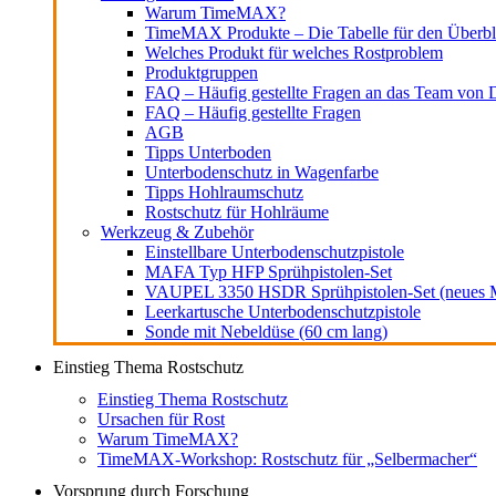
Warum TimeMAX?
TimeMAX Produkte – Die Tabelle für den Überbl
Welches Produkt für welches Rostproblem
Produktgruppen
FAQ – Häufig gestellte Fragen an das Team von D
FAQ – Häufig gestellte Fragen
AGB
Tipps Unterboden
Unterbodenschutz in Wagenfarbe
Tipps Hohlraumschutz
Rostschutz für Hohlräume
Werkzeug & Zubehör
Einstellbare Unterbodenschutzpistole
MAFA Typ HFP Sprühpistolen-Set
VAUPEL 3350 HSDR Sprühpistolen-Set (neues M
Leerkartusche Unterbodenschutzpistole
Sonde mit Nebeldüse (60 cm lang)
Einstieg Thema Rostschutz
Einstieg Thema Rostschutz
Ursachen für Rost
Warum TimeMAX?
TimeMAX-Workshop: Rostschutz für „Selbermacher“
Vorsprung durch Forschung