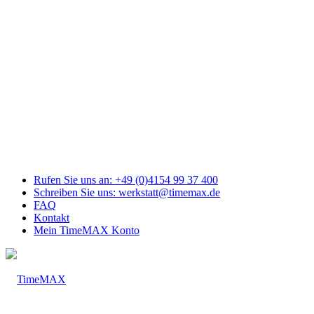
Link
zu
Facebook
Link
zu
Youtube
Link
zu
Mail
Link
zu
Instagram
Rufen Sie uns an: +49 (0)4154 99 37 400
Schreiben Sie uns: werkstatt@timemax.de
FAQ
Kontakt
Mein TimeMAX Konto