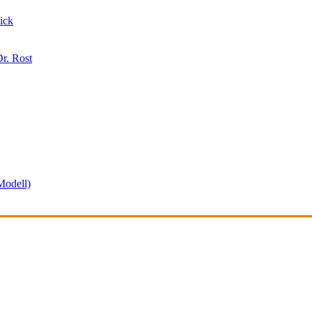
ick
r. Rost
odell)