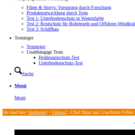
Filme & Storys: Vorsprung durch Forschung
Produktentwicklung durch Tests
Test 1: Unterbodenschutz in Wagenfarbe
Test 2: Rostschutz für Bohrinseln und Offshore-Windkra
Test 3: Schiffbau
Testsieger
Testsieger
Unabhängige Tests
Hohlraumschutz-Test
Unterbodenschutz-Test
Suche
Menü
Menü
Sie sind hier:
Startseite
1
/
Videos
2
/
Chef flippt aus: Unerhörte Fehl