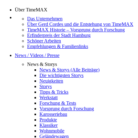
Über TimeMAX
Das Unternehmen
Über Gerd Cordes und die Entstehung von TimeMAX
TimeMAX Historie – Vorsprung durch Forschung
Erfinderpreis der Stadt Hamburg
Schöner Arbeiten
Empfehlungen & Familienlinks
News / Videos / Presse
News & Storys
News & Storys (Alle Beiträge)
Die wichtigsten Storys
Neuigkeiten
Storys
Tipps & Tricks
Werkstatt
Forschung & Tests
Vorsprung durch Forschung
Karosseriebau
Produkte
Klassiker
Wohnmobile
Geländewagen