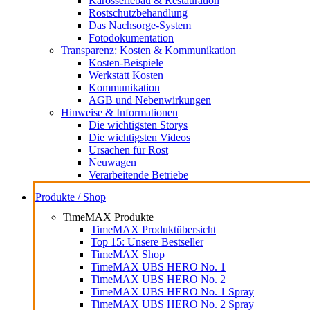
Karosseriebau & Restauration
Rostschutzbehandlung
Das Nachsorge-System
Fotodokumentation
Transparenz: Kosten & Kommunikation
Kosten-Beispiele
Werkstatt Kosten
Kommunikation
AGB und Nebenwirkungen
Hinweise & Informationen
Die wichtigsten Storys
Die wichtigsten Videos
Ursachen für Rost
Neuwagen
Verarbeitende Betriebe
Produkte / Shop
TimeMAX Produkte
TimeMAX Produktübersicht
Top 15: Unsere Bestseller
TimeMAX Shop
TimeMAX UBS HERO No. 1
TimeMAX UBS HERO No. 2
TimeMAX UBS HERO No. 1 Spray
TimeMAX UBS HERO No. 2 Spray