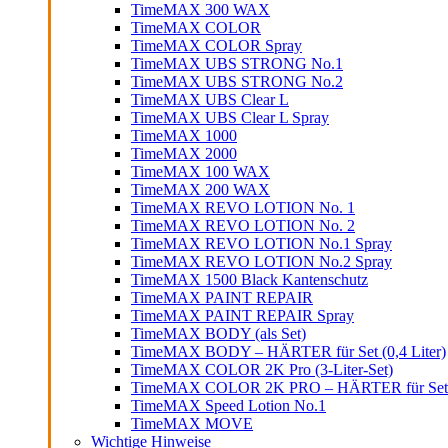
TimeMAX 300 WAX
TimeMAX COLOR
TimeMAX COLOR Spray
TimeMAX UBS STRONG No.1
TimeMAX UBS STRONG No.2
TimeMAX UBS Clear L
TimeMAX UBS Clear L Spray
TimeMAX 1000
TimeMAX 2000
TimeMAX 100 WAX
TimeMAX 200 WAX
TimeMAX REVO LOTION No. 1
TimeMAX REVO LOTION No. 2
TimeMAX REVO LOTION No.1 Spray
TimeMAX REVO LOTION No.2 Spray
TimeMAX 1500 Black Kantenschutz
TimeMAX PAINT REPAIR
TimeMAX PAINT REPAIR Spray
TimeMAX BODY (als Set)
TimeMAX BODY – HÄRTER für Set (0,4 Liter)
TimeMAX COLOR 2K Pro (3-Liter-Set)
TimeMAX COLOR 2K PRO – HÄRTER für Set (0
TimeMAX Speed Lotion No.1
TimeMAX MOVE
Wichtige Hinweise