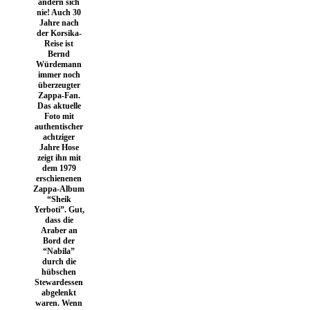
ändern sich
nie! Auch 30
Jahre nach
der Korsika-
Reise ist
Bernd
Würdemann
immer noch
überzeugter
Zappa-Fan.
Das aktuelle
Foto mit
authentischer
achtziger
Jahre Hose
zeigt ihn mit
dem 1979
erschienenen
Zappa-Album
“Sheik
Yerboti”. Gut,
dass die
Araber an
Bord der
“Nabila”
durch die
hübschen
Stewardessen
abgelenkt
waren. Wenn