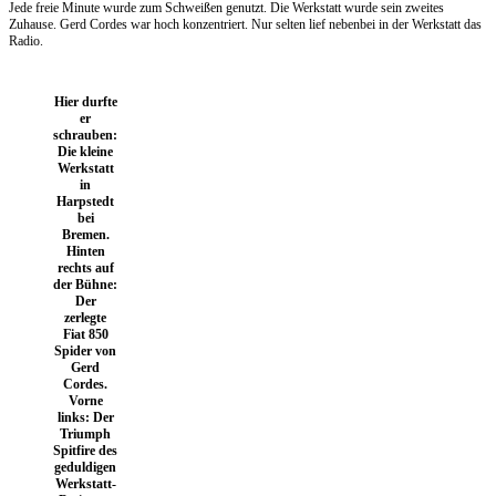
Jede freie Minute wurde zum Schweißen genutzt. Die Werkstatt wurde sein zweites
Zuhause. Gerd Cordes war hoch konzentriert. Nur selten lief nebenbei in der Werkstatt das
Radio.
Hier durfte
er
schrauben:
Die kleine
Werkstatt
in
Harpstedt
bei
Bremen.
Hinten
rechts auf
der Bühne:
Der
zerlegte
Fiat 850
Spider von
Gerd
Cordes.
Vorne
links: Der
Triumph
Spitfire des
geduldigen
Werkstatt-