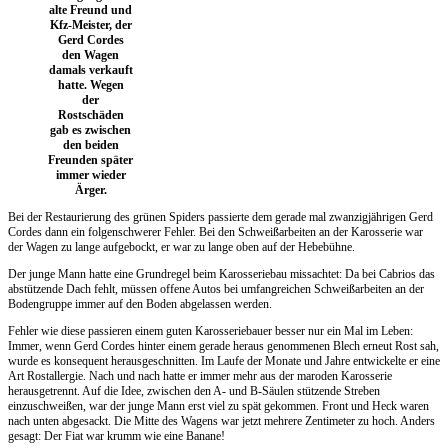
alte Freund und
Kfz-Meister, der
Gerd Cordes
den Wagen
damals verkauft
hatte. Wegen
der
Rostschäden
gab es zwischen
den beiden
Freunden später
immer wieder
Ärger.
Bei der Restaurierung des grünen Spiders passierte dem gerade mal zwanzigjährigen Gerd
Cordes dann ein folgenschwerer Fehler. Bei den Schweißarbeiten an der Karosserie war
der Wagen zu lange aufgebockt, er war zu lange oben auf der Hebebühne.
Der junge Mann hatte eine Grundregel beim Karosseriebau missachtet: Da bei Cabrios das
abstützende Dach fehlt, müssen offene Autos bei umfangreichen Schweißarbeiten an der
Bodengruppe immer auf den Boden abgelassen werden.
Fehler wie diese passieren einem guten Karosseriebauer besser nur ein Mal im Leben:
Immer, wenn Gerd Cordes hinter einem gerade heraus genommenen Blech erneut Rost sah,
wurde es konsequent herausgeschnitten. Im Laufe der Monate und Jahre entwickelte er eine
Art Rostallergie. Nach und nach hatte er immer mehr aus der maroden Karosserie
herausgetrennt. Auf die Idee, zwischen den A- und B-Säulen stützende Streben
einzuschweißen, war der junge Mann erst viel zu spät gekommen. Front und Heck waren
nach unten abgesackt. Die Mitte des Wagens war jetzt mehrere Zentimeter zu hoch. Anders
gesagt: Der Fiat war krumm wie eine Banane!