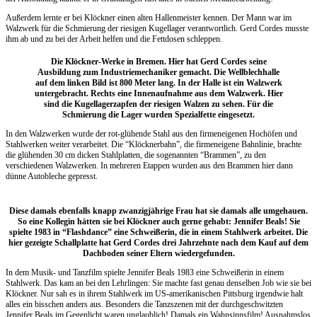
Außerdem lernte er bei Klöckner einen alten Hallenmeister kennen. Der Mann war im
Walzwerk für die Schmierung der riesigen Kugellager verantwortlich. Gerd Cordes musste
ihm ab und zu bei der Arbeit helfen und die Fettdosen schleppen.
Die Klöckner-Werke in Bremen. Hier hat Gerd Cordes seine
Ausbildung zum Industriemechaniker gemacht. Die Wellblechhalle
auf dem linken Bild ist 800 Meter lang. In der Halle ist ein Walzwerk
untergebracht. Rechts eine Innenaufnahme aus dem Walzwerk. Hier
sind die Kugellagerzapfen der riesigen Walzen zu sehen. Für die
Schmierung die Lager wurden Spezialfette eingesetzt.
In den Walzwerken wurde der rot-glühende Stahl aus den firmeneigenen Hochöfen und
Stahlwerken weiter verarbeitet. Die “Klöcknerbahn”, die firmeneigene Bahnlinie, brachte
die glühenden 30 cm dicken Stahlplatten, die sogenannten “Brammen”, zu den
verschiedenen Walzwerken. In mehreren Etappen wurden aus den Brammen hier dann
dünne Autobleche gepresst.
Diese damals ebenfalls knapp zwanzigjährige Frau hat sie damals alle umgehauen.
So eine Kollegin hätten sie bei Klöckner auch gerne gehabt: Jennifer Beals! Sie
spielte 1983 in “Flashdance” eine Schweißerin, die in einem Stahlwerk arbeitet. Die
hier gezeigte Schallplatte hat Gerd Cordes drei Jahrzehnte nach dem Kauf auf dem
Dachboden seiner Eltern wiedergefunden.
In dem Musik- und Tanzfilm spielte Jennifer Beals 1983 eine Schweißerin in einem
Stahlwerk. Das kam an bei den Lehrlingen: Sie machte fast genau denselben Job wie sie bei
Klöckner. Nur sah es in ihrem Stahlwerk im US-amerikanischen Pittsburg irgendwie halt
alles ein bisschen anders aus. Besonders die Tanzszenen mit der durchgeschwitzten
Jennifer Beals im Gegenlicht waren unglaublich! Damals ein Wahnsinnsfilm! Ausnahmslos