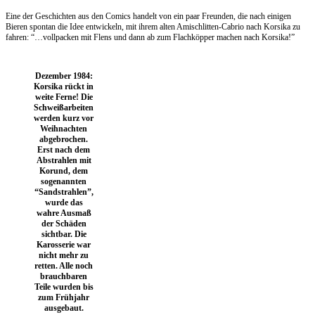
Eine der Geschichten aus den Comics handelt von ein paar Freunden, die nach einigen
Bieren spontan die Idee entwickeln, mit ihrem alten Amischlitten-Cabrio nach Korsika zu
fahren: “…vollpacken mit Flens und dann ab zum Flachköpper machen nach Korsika!”
Dezember 1984:
Korsika rückt in
weite Ferne! Die
Schweißarbeiten
werden kurz vor
Weihnachten
abgebrochen.
Erst nach dem
Abstrahlen mit
Korund, dem
sogenannten
“Sandstrahlen”,
wurde das
wahre Ausmaß
der Schäden
sichtbar. Die
Karosserie war
nicht mehr zu
retten. Alle noch
brauchbaren
Teile wurden bis
zum Frühjahr
ausgebaut.