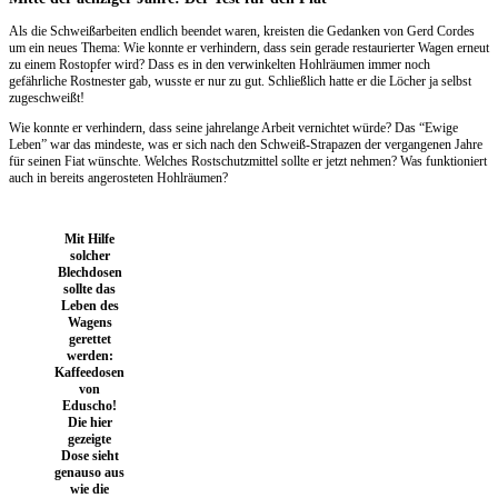
Als die Schweißarbeiten endlich beendet waren, kreisten die Gedanken von Gerd Cordes
um ein neues Thema: Wie konnte er verhindern, dass sein gerade restaurierter Wagen erneut
zu einem Rostopfer wird? Dass es in den verwinkelten Hohlräumen immer noch
gefährliche Rostnester gab, wusste er nur zu gut. Schließlich hatte er die Löcher ja selbst
zugeschweißt!
Wie konnte er verhindern, dass seine jahrelange Arbeit vernichtet würde? Das “Ewige
Leben” war das mindeste, was er sich nach den Schweiß-Strapazen der vergangenen Jahre
für seinen Fiat wünschte. Welches Rostschutzmittel sollte er jetzt nehmen? Was funktioniert
auch in bereits angerosteten Hohlräumen?
Mit Hilfe
solcher
Blechdosen
sollte das
Leben des
Wagens
gerettet
werden:
Kaffeedosen
von
Eduscho!
Die hier
gezeigte
Dose sieht
genauso aus
wie die