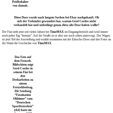
Prüfbehälter
von damals.
Diese Dose wurde nach langem Suchen bei Ebay nachgekauft. Ob
sich der Verkäufer gewundert hat, warum Gerd Cordes nicht
verhandelt hat und unbedingt genau diese alte Dose haben wollte?
Der Fiat steht jetzt seit vielen Jahren bei
TimeMAX
im Eingangsbereich und wird immer
noch jeden Tag “benutzt”. Auf der Straße ist er aber nur noch selten unterwegs. Der Wagen
ist jetzt Teil der Ausstellung und erzählt zusammen mit der Eduscho-Dose und den Fotos an
der Wand die Geschichte von
TimeMAX
.
Das Foto auf
dem Fernseh-
Bildschirm zeigt
Gerd Cordes in
seinem Fiat bei
den
Dreharbeiten zu
einem
Fernsehbeitrag.
Die Sendung
“Faszination
Oldtimer” vom
“Deutschen
Sportfernsehen”
(dsf) hatte im