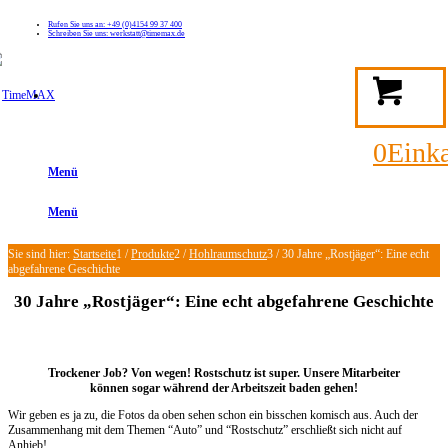
Rufen Sie uns an: +49 (0)4154 99 37 400
Schreiben Sie uns: werkstatt@timemax.de
FAQ
Kontakt
Mein TimeMAX Konto
0
Eink
Menü
Menü
Sie sind hier:
Startseite
1
/
Produkte
2
/
Hohlraumschutz
3
/
30 Jahre „Rostjäger“: Eine echt
abgefahrene Geschichte
30 Jahre „Rostjäger“: Eine echt abgefahrene Geschichte
Trockener Job? Von wegen! Rostschutz ist super. Unsere Mitarbeiter
können sogar während der Arbeitszeit baden gehen!
Wir geben es ja zu, die Fotos da oben sehen schon ein bisschen komisch aus. Auch der
Zusammenhang mit dem Themen “Auto” und “Rostschutz” erschließt sich nicht auf
Anhieb!