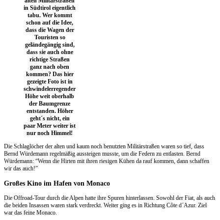
alten Militärstraßen
in Südtirol eigentlich
tabu. Wer kommt
schon auf die Idee,
dass die Wagen der
Touristen so
geländegängig sind,
dass sie auch ohne
richtige Straßen
ganz nach oben
kommen? Das hier
gezeigte Foto ist in
schwindelerregender
Höhe weit oberhalb
der Baumgrenze
entstanden. Höher
geht´s nicht, ein
paar Meter weiter ist
nur noch Himmel!
Die Schlaglöcher der alten und kaum noch benutzten Militärstraßen waren so tief, dass
Bernd Würdemann regelmäßig aussteigen musste, um die Federn zu entlasten. Bernd
Würdemann: “Wenn die Hirten mit ihren riesigen Kühen da rauf kommen, dann schaffen
wir das auch!”
Großes Kino im Hafen von Monaco
Die Offroad-Tour durch die Alpen hatte ihre Spuren hinterlassen. Sowohl der Fiat, als auch
die beiden Insassen waren stark verdreckt. Weiter ging es in Richtung Côte d´Azur. Ziel
war das feine Monaco.