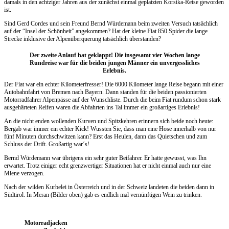
damals in den achtziger Jahren aus der zunächst einmal geplatzten Korsika-Reise geworden
ist.
Sind Gerd Cordes und sein Freund Bernd Würdemann beim zweiten Versuch tatsächlich
auf der “Insel der Schönheit” angekommen? Hat der kleine Fiat 850 Spider die lange
Strecke inklusive der Alpenüberquerung tatsächlich überstanden?
Der zweite Anlauf hat geklappt! Die insgesamt vier Wochen lange
Rundreise war für die beiden jungen Männer ein unvergessliches
Erlebnis.
Der Fiat war ein echter Kilometerfresser! Die 6000 Kilometer lange Reise begann mit einer
Autobahnfahrt von Bremen nach Bayern. Dann standen für die beiden passionierten
Motorradfahrer Alpenpässe auf der Wunschliste. Durch die beim Fiat rundum schon stark
ausgehärteten Reifen waren die Abfahrten ins Tal immer ein großartiges Erlebnis!
An die nicht enden wollenden Kurven und Spitzkehren erinnern sich beide noch heute:
Bergab war immer ein echter Kick! Wussten Sie, dass man eine Hose innerhalb von nur
fünf Minuten durchschwitzen kann? Erst das Heulen, dann das Quietschen und zum
Schluss der Drift. Großartig war´s!
Bernd Würdemann war übrigens ein sehr guter Beifahrer. Er hatte gewusst, was Ihn
erwartet. Trotz einiger echt grenzwertiger Situationen hat er nicht einmal auch nur eine
Miene verzogen.
Nach der wilden Kurbelei in Österreich und in der Schweiz landeten die beiden dann in
Südtirol. In Meran (Bilder oben) gab es endlich mal vernünftigen Wein zu trinken.
Motorradjacken