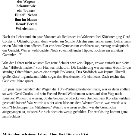
des Wagens
bekannt wie
ein “bunter
Hund”. Neben
ihm im blauen
Hemd: Bernd
Würdemann.
Nach der Lehre und ein paar Monaten als Schlosser im Walzwerk bei Klöckner ging Gerd
Cordes in Oldenburg dann doch wieder zur Schule. Als ihn einer seiner neuen Lehrer zum
ersten Mal mit dem offenen Fiat vor dem Gymnasium vorfahren sah, verzog er skeptisch
das Gesicht. Was er wohl dachte: Noch so ein kiffender Hippie, noch so ein unnützer
Gammler…?”
Was der Lehrer nicht wusste: Der neue Schüler war kein Hippie, er war einfach nur pleite.
Das “Hübsch machen” vom Fiat war nicht drin. Die Lackierung war zu teuer. Auch für das
ständige Offenfahren gab es eine simple Erklärung: Das Stoffdach war kaputt. Überall
große Risse! Irgendwann fehlte sogar das Heckfenster. Für ein neues Dach reichte das
Geld erst Jahre später.
Ein paar Tage nachdem der Wagen die TÜV-Prüfung bestanden hatte, war es dann endlich
so weit: Gerd Cordes und sein Freund Bernd Würdemann waren auf dem Weg nach
Korsika. Wollen Sie wissen, ob die beiden die Strecke von Bremen nach Korsika wirklich
geschafft haben? Was wurde aus der alten Idee aus dem Werner Comic, was wurde aus
dem “Flachköpper ins Mittelmeer? Wenn Sie wissen wollen, wie die Geschichte
ausgegangen ist, müssen Sie sich noch ein wenig gedulden. Die Auflösung kommt ganz
zum Schluss!
Mitte der achziger Jahre: Der Test für den Fiat