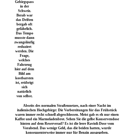
Gebirgspass
in der
Schweiz.
Berab war
das Driften
bergab oft
gefährlich.
Das Tempo
musste dann
zwangsläufig
reduziert
werden. Die
Frage,
welches
Fahrzeug
hier auf dem
Bild am
kostbarsten
ist, erübrigt
sich
natürlich
von selbst.
Abseits des normalen Straßennetzes, nach einer Nacht im
italienischen Hochgebirge: Die Vorbereitungen für das Frühstück
waren immer recht schnell abgeschlossen. Meist gab es eh nur einen
Kaffee und ein Marmeladenbrot. Sehen Sie die gelbe Konservendose
hinten auf dem Reserverad? Es ist die leere Ravioli-Dose vom
Vorabend. Das wenige Geld, das die beiden hatten, wurde
konsequenterweise immer nur für Benzin ausgegeben.