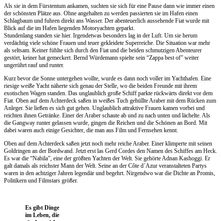
Als sie in dem Fürstentum ankamen, suchten sie sich für eine Pause dann wie immer einen
der schönsten Plätze aus. Ohne angehalten zu werden passierten sie im Hafen einen
Schlagbaum und fuhren direkt ans Wasser. Der abenteuerlich aussehende Fiat wurde mit
Blick auf die im Hafen liegenden Motoryachten geparkt.
Stundenlang standen sie hier. Irgendetwas besonders lag in der Luft. Um sie herum
verdächtig viele schöne Frauen und teuer gekleidete Superreiche. Die Situation war mehr
als seltsam. Keiner fühlte sich durch den Fiat und die beiden schmutzigen Abenteurer
gestört, keiner hat gemeckert. Bernd Würdemann spielte sein “Zappa best of” weiter
ungerührt rauf und runter.
Kurz bevor die Sonne untergehen wollte, wurde es dann noch voller im Yachthafen. Eine
riesige weiße Yacht näherte sich genau der Stelle, wo die beiden Freunde mit ihrem
exotischen Wagen standen. Das unglaublich große Schiff parkte rückwärts direkt vor dem
Fiat. Oben auf dem Achterdeck saßen in weißes Tuch gehüllte Araber mit dem Rücken zum
Anleger. Sie ließen es sich gut gehen. Unglaublich attraktive Frauen kamen vorbei und
reichten ihnen Getränke. Einer der Araber schaute ab und zu nach unten und lächelte. Als
die Gangway runter gelassen wurde, gingen die Reichen und die Schönen an Bord. Mit
dabei waren auch einige Gesichter, die man aus Film und Fernsehen kennt.
Oben auf dem Achterdeck saßen jetzt noch mehr reiche Araber. Einer klimperte mit seinen
Goldringen an der Bordwand. Jetzt erst las Gerd Cordes den Namen des Schiffes am Heck.
Es war die “Nabila”, eine der größten Yachten der Welt. Sie gehörte Adnan Kashoggi. Er
galt damals als reichster Mann der Welt. Seine an der Côte d´Azur veranstalteten Partys
waren in den achtziger Jahren legendär und begehrt. Nirgendwo war die Dichte an Promis,
Politikern und Filmstars größer.
Es gibt Dinge
im Leben, die