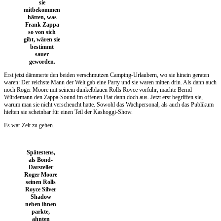
sie
mitbekommen
hätten, was
Frank Zappa
so von sich
gibt, wären sie
bestimmt
sauer
geworden.
Erst jetzt dämmerte den beiden verschmutzen Camping-Urlaubern, wo sie hinein geraten
waren: Der reichste Mann der Welt gab eine Party und sie waren mitten drin. Als dann auch
noch Roger Moore mit seinem dunkelblauen Rolls Royce vorfuhr, machte Bernd
Würdemann den Zappa-Sound im offenen Fiat dann doch aus. Jetzt erst begriffen sie,
warum man sie nicht verscheucht hatte. Sowohl das Wachpersonal, als auch das Publikum
hielten sie scheinbar für einen Teil der Kashoggi-Show.
Es war Zeit zu gehen.
Spätestens,
als Bond-
Darsteller
Roger Moore
seinen Rolls
Royce Silver
Shadow
neben ihnen
parkte,
ahnten