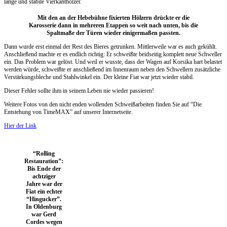
lange und stabile Vierkanthölzer.
Mit den an der Hebebühne fixierten Hölzern drückte er die
Karosserie dann in mehreren Etappen so weit nach unten, bis die
Spaltmaße der Türen wieder einigermaßen passten.
Dann wurde erst einmal der Rest des Bieres getrunken. Mittlerweile war es auch gekühlt.
Anschließend machte er es endlich richtig: Er schweißte beidseitig komplett neue Schweller
ein. Das Problem war gelöst. Und weil er wusste, dass der Wagen auf Korsika hart belastet
werden würde, schweißte er anschließend im Innenraum neben den Schwellern zusätzliche
Verstärkungsbleche und Stahlwinkel ein. Der kleine Fiat war jetzt wieder stabil.
Dieser Fehler sollte ihm in seinem Leben nie wieder passieren!
Weitere Fotos von den nicht enden wollenden Schweißarbeiten finden Sie auf “Die
Entstehung von TimeMAX” auf unserer Internetseite.
Hier der Link
“Rolling
Restauration”:
Bis Ende der
achtziger
Jahre war der
Fiat ein echter
“Hingucker”.
In Oldenburg
war Gerd
Cordes wegen