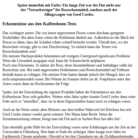
Später immerhin mit Farbe: Für lange Zeit war der Fiat nicht nur
der “Versuchsträger” für Rostschutzmittel, sondern auch der
Alltagswagen von Gerd Cordes.
Erkenntnisse aus den Kaffeedosen-Tests
Das wichtigste zuerst: Die von innen angerosteten Dosen waren durchaus geeignete
Testbehälter. Bei alten Autos sehen die Hohlräume ähnlich aus. Außerdem ist das Blech der
Dosen so dünn, dass die Schäden relativ schnell bemerkt werden. Überall dort, wo der
Rostschutz versagt, gibt es eine Durchrostung. So einfach kann das Testen von
Rostschutzmitteln sein!
Die meisten Wachsprodukte bekommen auf rostigem Untergrund irgendwann Probleme.
Wenn die Lösemittel ausgegast sind, kann die Schutzschicht aufplatzen.
Noch eine Erkenntnis: Je stärker der Rost, desto lösemittelärmer und fetthaltiger sollte der
Rostschutz sein. Bei stark angerosteten Hohlräumen sind Rostschutzmittel auf Fettbasis
deshalb kaum zu schlagen. Die meisten Fette hatten damals jedoch den Mangel, dass sie
nicht temperaturstabil waren. Bei Wärme im Sommer liefen sie ab. Fettpfützen unter den
Autos waren dann im Hochsommer die Folge.
Später, bei der Entwicklung der eigenen Produkte haben die Erkenntnisse aus den
Kaffeedosen-Tests sehr geholfen. Weitere zehn Jahre später konnte Gerd Cordes dann seine
Fette auch so “einstellen”, dass sie in ihren Eigenschaften kaum noch zu schlagen waren.
Auch an die Worte seines alten Meisters aus dem heißen Walzwerk bei Klöckner hat sich
Gerd Cordes immer wieder gerne erinnert. Der Mann hatte Recht: Wenn die
Zusammensetzung stimmt, kriegt man mit Fett auch in Sachen Rost fast alles hin!
Eine ebenfalls große Hilfe bei der Entwicklung waren seine Erfahrungen aus der Zeit an der
Universität in Oldenburg. Hier hatte er Ende der achtziger Jahre knapp zwei Jahre im
Fachbereich Chemie gearbeitet. Obwohl er bei den Chemikern nur als Zivildienstleistender