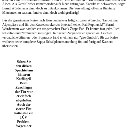
Alpen. Als Gerd Cordes immer wieder aufs Neue anfing von Korsika zu schwärmen, sagte
Bernd Würdemann dann doch zu mitzukommen. Die Vorstellung, offen in Richtung
Mittelmeer zu sausen, fand er dann doch wohl großartig!
Für die gemeinsame Reise nach Korsika hatte er lediglich zwei Wünsche: “Erst einmal
Alpenpässe und für den Kassettenrekorder bitte auf keinen Fall Popmusik!” Bernd
Würdemann war nämlich ein ausgemachter Frank Zappa Fan. Er konnte fast jedes Lied
fehlerfrei und “textsicher” mitsingen. In Sachen Zappa war er gnadenlos. Leichter
verdauliche Gitarren- oder Popmusik fand er einfach nur “gewöhnlich”. Bis zur Reise
wollte er seine komplette Zappa-Schallplattensammlung fix und fertig auf Kassette
überspielen.
Sehen Sie
den dicken
Spachtel am
hinteren
Kotflügel?
Beim
Zuschlagen
der Tür war
er einfach
abgefallen.
Auch der
zweite Fiat
hatte also ein
TÜV-
Problem!
Wegen der