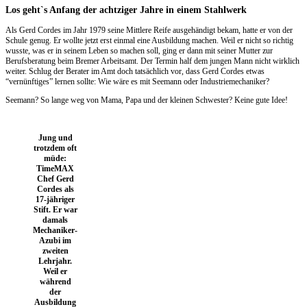
Los geht`s Anfang der achtziger Jahre in einem Stahlwerk
Als Gerd Cordes im Jahr 1979 seine Mittlere Reife ausgehändigt bekam, hatte er von der
Schule genug. Er wollte jetzt erst einmal eine Ausbildung machen. Weil er nicht so richtig
wusste, was er in seinem Leben so machen soll, ging er dann mit seiner Mutter zur
Berufsberatung beim Bremer Arbeitsamt. Der Termin half dem jungen Mann nicht wirklich
weiter. Schlug der Berater im Amt doch tatsächlich vor, dass Gerd Cordes etwas
“vernünftiges” lernen sollte: Wie wäre es mit Seemann oder Industriemechaniker?
Seemann? So lange weg von Mama, Papa und der kleinen Schwester? Keine gute Idee!
Jung und
trotzdem oft
müde:
TimeMAX
Chef Gerd
Cordes als
17-jähriger
Stift. Er war
damals
Mechaniker-
Azubi im
zweiten
Lehrjahr.
Weil er
während
der
Ausbildung