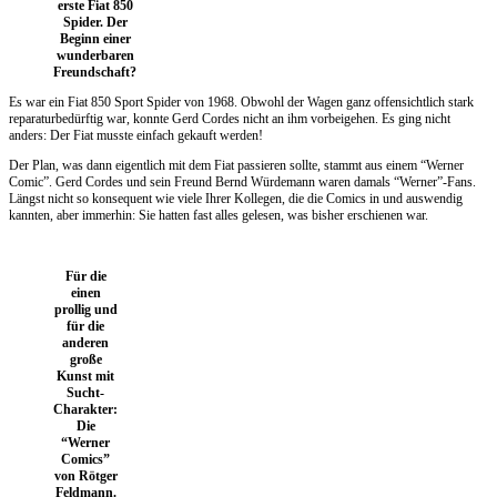
erste Fiat 850
Spider. Der
Beginn einer
wunderbaren
Freundschaft?
Es war ein Fiat 850 Sport Spider von 1968. Obwohl der Wagen ganz offensichtlich stark
reparaturbedürftig war, konnte Gerd Cordes nicht an ihm vorbeigehen. Es ging nicht
anders: Der Fiat musste einfach gekauft werden!
Der Plan, was dann eigentlich mit dem Fiat passieren sollte, stammt aus einem “Werner
Comic”. Gerd Cordes und sein Freund Bernd Würdemann waren damals “Werner”-Fans.
Längst nicht so konsequent wie viele Ihrer Kollegen, die die Comics in und auswendig
kannten, aber immerhin: Sie hatten fast alles gelesen, was bisher erschienen war.
Für die
einen
prollig und
für die
anderen
große
Kunst mit
Sucht-
Charakter:
Die
“Werner
Comics”
von Rötger
Feldmann.