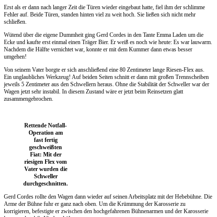
Erst als er dann nach langer Zeit die Türen wieder eingebaut hatte, fiel ihm der schlimme
Fehler auf. Beide Türen, standen hinten viel zu weit hoch. Sie ließen sich nicht mehr
schließen.
Wütend über die eigene Dummheit ging Gerd Cordes in den Tante Emma Laden um die
Ecke und kaufte erst einmal einen Träger Bier. Er weiß es noch wie heute: Es war lauwarm.
Nachdem die Hälfte vernichtet war, konnte er mit dem Kummer dann etwas besser
umgehen!
Von seinem Vater borgte er sich anschließend eine 80 Zentimeter lange Riesen-Flex aus.
Ein unglaubliches Werkzeug! Auf beiden Seiten schnitt er dann mit großen Trennscheiben
jeweils 5 Zentimeter aus den Schwellern heraus. Ohne die Stabilität der Schweller war der
Wagen jetzt sehr instabil. In diesem Zustand wäre er jetzt beim Reinsetzen glatt
zusammengebrochen.
Rettende Notfall-
Operation am
fast fertig
geschweißten
Fiat: Mit der
riesigen Flex vom
Vater wurden die
Schweller
durchgeschnitten.
Gerd Cordes rollte den Wagen dann wieder auf seinen Arbeitsplatz mit der Hebebühne. Die
Arme der Bühne fuhr er ganz nach oben. Um die Krümmung der Karosserie zu
korrigieren, befestigte er zwischen den hochgefahrenen Bühnenarmen und der Karosserie