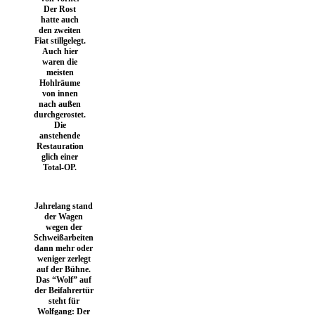
Der Rost
hatte auch
den zweiten
Fiat stillgelegt.
Auch hier
waren die
meisten
Hohlräume
von innen
nach außen
durchgerostet.
Die
anstehende
Restauration
glich einer
Total-OP.
Jahrelang stand
der Wagen
wegen der
Schweißarbeiten
dann mehr oder
weniger zerlegt
auf der Bühne.
Das “Wolf” auf
der Beifahrertür
steht für
Wolfgang: Der