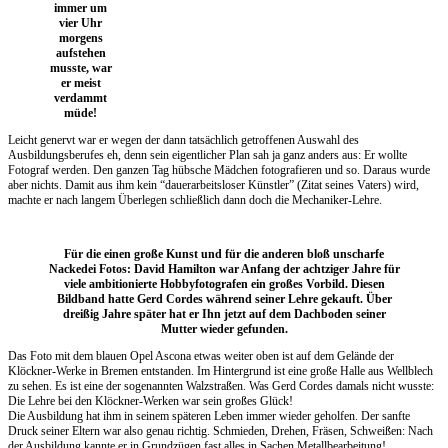
immer um
vier Uhr
morgens
aufstehen
musste, war
er meist
verdammt
müde!
Leicht genervt war er wegen der dann tatsächlich getroffenen Auswahl des
Ausbildungsberufes eh, denn sein eigentlicher Plan sah ja ganz anders aus: Er wollte
Fotograf werden. Den ganzen Tag hübsche Mädchen fotografieren und so. Daraus wurde
aber nichts. Damit aus ihm kein “dauerarbeitsloser Künstler” (Zitat seines Vaters) wird,
machte er nach langem Überlegen schließlich dann doch die Mechaniker-Lehre.
Für die einen große Kunst und für die anderen bloß unscharfe
Nackedei Fotos: David Hamilton war Anfang der achtziger Jahre für
viele ambitionierte Hobbyfotografen ein großes Vorbild. Diesen
Bildband hatte Gerd Cordes während seiner Lehre gekauft. Über
dreißig Jahre später hat er Ihn jetzt auf dem Dachboden seiner
Mutter wieder gefunden.
Das Foto mit dem blauen Opel Ascona etwas weiter oben ist auf dem Gelände der
Klöckner-Werke in Bremen entstanden. Im Hintergrund ist eine große Halle aus Wellblech
zu sehen. Es ist eine der sogenannten Walzstraßen. Was Gerd Cordes damals nicht wusste:
Die Lehre bei den Klöckner-Werken war sein großes Glück!
Die Ausbildung hat ihm in seinem späteren Leben immer wieder geholfen. Der sanfte
Druck seiner Eltern war also genau richtig. Schmieden, Drehen, Fräsen, Schweißen: Nach
der Ausbildung kannte er in Grundzügen fast alles in Sachen Metallbearbeitung!