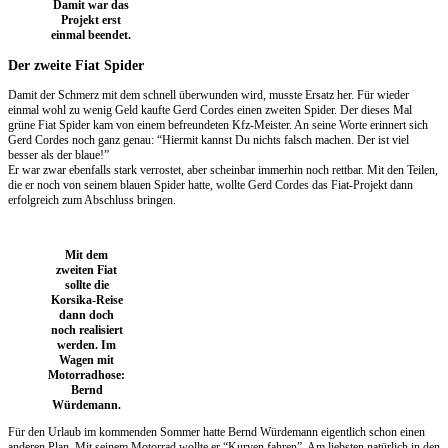
Damit war das
Projekt erst
einmal beendet.
Der zweite Fiat Spider
Damit der Schmerz mit dem schnell überwunden wird, musste Ersatz her. Für wieder
einmal wohl zu wenig Geld kaufte Gerd Cordes einen zweiten Spider. Der dieses Mal
grüne Fiat Spider kam von einem befreundeten Kfz-Meister. An seine Worte erinnert sich
Gerd Cordes noch ganz genau: “Hiermit kannst Du nichts falsch machen. Der ist viel
besser als der blaue!”
Er war zwar ebenfalls stark verrostet, aber scheinbar immerhin noch rettbar. Mit den Teilen,
die er noch von seinem blauen Spider hatte, wollte Gerd Cordes das Fiat-Projekt dann
erfolgreich zum Abschluss bringen.
Mit dem
zweiten Fiat
sollte die
Korsika-Reise
dann doch
noch realisiert
werden. Im
Wagen mit
Motorradhose:
Bernd
Würdemann.
Für den Urlaub im kommenden Sommer hatte Bernd Würdemann eigentlich schon einen
anderen Plan. Mit seinem Motorrad wollte er “Kurven fahren”. Am liebsten natürlich in den