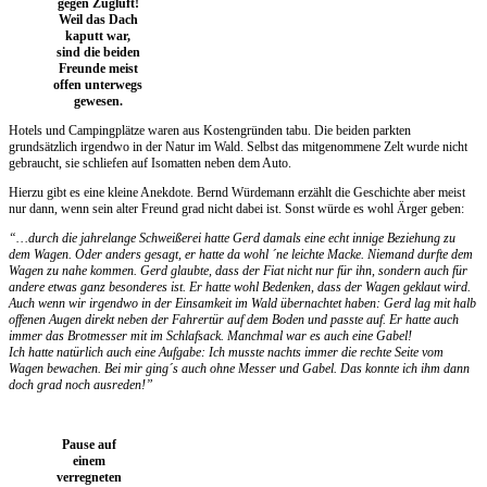
gegen Zugluft!
Weil das Dach
kaputt war,
sind die beiden
Freunde meist
offen unterwegs
gewesen.
Hotels und Campingplätze waren aus Kostengründen tabu. Die beiden parkten
grundsätzlich irgendwo in der Natur im Wald. Selbst das mitgenommene Zelt wurde nicht
gebraucht, sie schliefen auf Isomatten neben dem Auto.
Hierzu gibt es eine kleine Anekdote. Bernd Würdemann erzählt die Geschichte aber meist
nur dann, wenn sein alter Freund grad nicht dabei ist. Sonst würde es wohl Ärger geben:
“…durch die jahrelange Schweißerei hatte Gerd damals eine echt innige Beziehung zu
dem Wagen. Oder anders gesagt, er hatte da wohl ´ne leichte Macke. Niemand durfte dem
Wagen zu nahe kommen. Gerd glaubte, dass der Fiat nicht nur für ihn, sondern auch für
andere etwas ganz besonderes ist. Er hatte wohl Bedenken, dass der Wagen geklaut wird.
Auch wenn wir irgendwo in der Einsamkeit im Wald übernachtet haben: Gerd lag mit halb
offenen Augen direkt neben der Fahrertür auf dem Boden und passte auf. Er hatte auch
immer das Brotmesser mit im Schlafsack. Manchmal war es auch eine Gabel!
Ich hatte natürlich auch eine Aufgabe: Ich musste nachts immer die rechte Seite vom
Wagen bewachen. Bei mir ging´s auch ohne Messer und Gabel. Das konnte ich ihm dann
doch grad noch ausreden!”
Pause auf
einem
verregneten