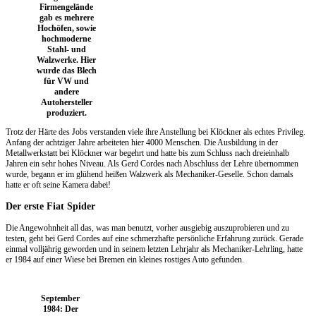
Firmengelände
gab es mehrere
Hochöfen, sowie
hochmoderne
Stahl- und
Walzwerke. Hier
wurde das Blech
für VW und
andere
Autohersteller
produziert
.
Trotz der Härte des Jobs verstanden viele ihre Anstellung bei Klöckner als echtes Privileg.
Anfang der achtziger Jahre arbeiteten hier 4000 Menschen. Die Ausbildung in der
Metallwerkstatt bei Klöckner war begehrt und hatte bis zum Schluss nach dreieinhalb
Jahren ein sehr hohes Niveau. Als Gerd Cordes nach Abschluss der Lehre übernommen
wurde, begann er im glühend heißen Walzwerk als Mechaniker-Geselle. Schon damals
hatte er oft seine Kamera dabei!
Der erste Fiat Spider
Die Angewohnheit all das, was man benutzt, vorher ausgiebig auszuprobieren und zu
testen, geht bei Gerd Cordes auf eine schmerzhafte persönliche Erfahrung zurück. Gerade
einmal volljährig geworden und in seinem letzten Lehrjahr als Mechaniker-Lehrling, hatte
er 1984 auf einer Wiese bei Bremen ein kleines rostiges Auto gefunden.
September
1984: Der