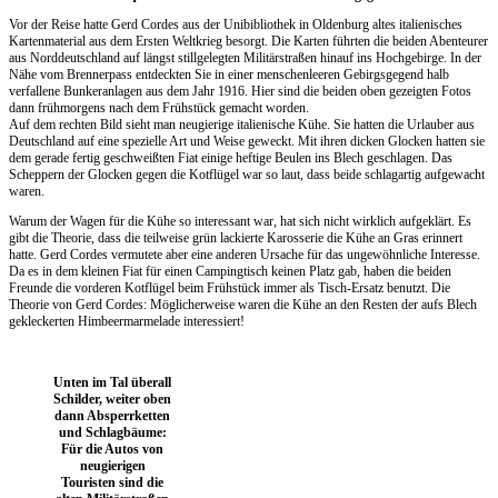
Vor der Reise hatte Gerd Cordes aus der Unibibliothek in Oldenburg altes italienisches
Kartenmaterial aus dem Ersten Weltkrieg besorgt. Die Karten führten die beiden Abenteurer
aus Norddeutschland auf längst stillgelegten Militärstraßen hinauf ins Hochgebirge. In der
Nähe vom Brennerpass entdeckten Sie in einer menschenleeren Gebirgsgegend halb
verfallene Bunkeranlagen aus dem Jahr 1916. Hier sind die beiden oben gezeigten Fotos
dann frühmorgens nach dem Frühstück gemacht worden.
Auf dem rechten Bild sieht man neugierige italienische Kühe. Sie hatten die Urlauber aus
Deutschland auf eine spezielle Art und Weise geweckt. Mit ihren dicken Glocken hatten sie
dem gerade fertig geschweißten Fiat einige heftige Beulen ins Blech geschlagen. Das
Scheppern der Glocken gegen die Kotflügel war so laut, dass beide schlagartig aufgewacht
waren.
Warum der Wagen für die Kühe so interessant war, hat sich nicht wirklich aufgeklärt. Es
gibt die Theorie, dass die teilweise grün lackierte Karosserie die Kühe an Gras erinnert
hatte. Gerd Cordes vermutete aber eine anderen Ursache für das ungewöhnliche Interesse.
Da es in dem kleinen Fiat für einen Campingtisch keinen Platz gab, haben die beiden
Freunde die vorderen Kotflügel beim Frühstück immer als Tisch-Ersatz benutzt. Die
Theorie von Gerd Cordes: Möglicherweise waren die Kühe an den Resten der aufs Blech
gekleckerten Himbeermarmelade interessiert!
Unten im Tal überall
Schilder, weiter oben
dann Absperrketten
und Schlagbäume:
Für die Autos von
neugierigen
Touristen sind die