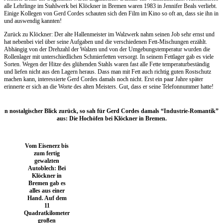
alle Lehrlinge im Stahlwerk bei Klöckner in Bremen waren 1983 in Jennifer Beals verliebt.
Einige Kollegen von Gerd Cordes schauten sich den Film im Kino so oft an, dass sie ihn in
und auswendig kannten!
Zurück zu Klöckner: Der alte Hallenmeister im Walzwerk nahm seinen Job sehr ernst und
hat nebenbei viel über seine Aufgaben und die verschiedenen Fett-Mischungen erzählt.
Abhängig von der Drehzahl der Walzen und von der Umgebungstemperatur wurden die
Rollenlager mit unterschiedlichen Schmierfetten versorgt. In seinem Fettlager gab es viele
Sorten. Wegen der Hitze des glühenden Stahls waren fast alle Fette temperaturbeständig
und liefen nicht aus den Lagern heraus. Dass man mit Fett auch richtig guten Rostschutz
machen kann, interessierte Gerd Cordes damals noch nicht. Erst ein paar Jahre später
erinnerte er sich an die Worte des alten Meisters. Gut, dass er seine Telefonnummer hatte!
n nostalgischer Blick zurück, so sah für Gerd Cordes damals “Industrie-Romantik”
aus: Die Hochöfen bei Klöckner in Bremen.
Vom Eisenerz bis
zum fertig
gewalzten
Autoblech: Bei
Klöckner in
Bremen gab es
alles aus einer
Hand. Auf dem
11
Quadratkilometer
großen