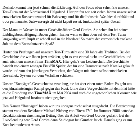
Deshalb kommt hier jetzt schnell die Erklärung: Auf den Fotos oben sehen Sie unseren
Test-Turm auf der Nordseeinsel Helgoland. Hier prüfen wir seit vielen Jahren unsere selbst
entwickelten Rostschutzmittel für Fahrzeuge und für die Industrie. Was hier durchhält und
trotz permanenter Salzwassergischt nicht kaputt rostet, funktioniert später überall!
Der Mann im Wasser ist unser Geschäftsführer Gerd Cordes. Sie sehen ihn bei seiner
Lieblingsbeschäftigung: Baden gehen! Immer wenn es ihm oben auf dem Test-Turm
langweilig wird, hüpft er schnell mal in die Nordsee! So macht der vermeintlich trockene
Job mit dem Rostschutz echt Spaß!
Hinter den Prüfungen auf unserem Test-Turm steht eine 30 Jahre alte Tradition. Bei der
Geschichte, die wir Ihnen jetzt erzählen, geht es erst einmal nicht um Geschäftliches und
auch nicht um unsere Firma
TimeMAX
. Hier geht`s um Leidenschaft: Die Geschichte
handelt von einem rostigen Fiat 850 Spider, der für eine Traumreise nach Korsika gekauft
wurde und von den jahrelangen Versuchen, den Wagen mit einem selbst entwickelten
Rostschutz-System vor dem Verfall zu schützen.
Unsere “Rostjäger”-Geschichte ist zwar lang, sie hat aber einen roten Faden: Es geht um
den jahrzehntelangen Kampf gegen den Rost. Ohne diese Vorgeschichte mit dem Fiat hätte
es die Gründung von
TimeMAX
im Mai 2004 und auch die ungewöhnlichen Aktionen wie
jetzt auf Helgoland bestimmt nicht gegeben.
Den Namen “Rostjäger” haben wir uns übrigens nicht selbst ausgedacht. Die Bezeichnung
stammt von dem Redakteur Michael Nieberg von “Stern TV”. Im Sommer 2006 hatte das
Redaktionsteam einen langen Beitrag über die Arbeit von Gerd Cordes gedreht. Bei der
Live-Sendung war Gerd Cordes dann Studiogast bei Günther Jauch. Damals ging es um
Rost bei modernen Autos.