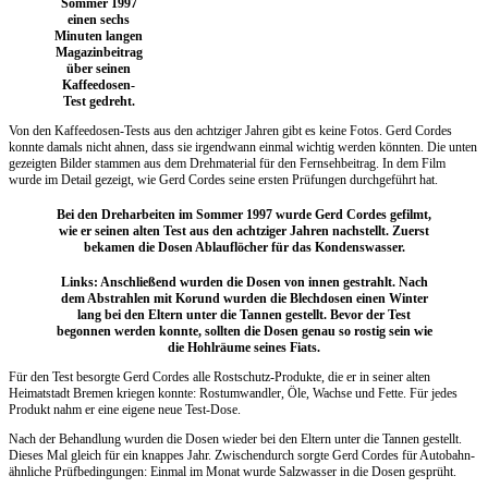
Sommer 1997
einen sechs
Minuten langen
Magazinbeitrag
über seinen
Kaffeedosen-
Test gedreht.
Von den Kaffeedosen-Tests aus den achtziger Jahren gibt es keine Fotos. Gerd Cordes
konnte damals nicht ahnen, dass sie irgendwann einmal wichtig werden könnten. Die unten
gezeigten Bilder stammen aus dem Drehmaterial für den Fernsehbeitrag. In dem Film
wurde im Detail gezeigt, wie Gerd Cordes seine ersten Prüfungen durchgeführt hat.
Bei den Dreharbeiten im Sommer 1997 wurde Gerd Cordes gefilmt,
wie er seinen alten Test aus den achtziger Jahren nachstellt. Zuerst
bekamen die Dosen Ablauflöcher für das Kondenswasser.
Links: Anschließend wurden die Dosen von innen gestrahlt. Nach
dem Abstrahlen mit Korund wurden die Blechdosen einen Winter
lang bei den Eltern unter die Tannen gestellt. Bevor der Test
begonnen werden konnte, sollten die Dosen genau so rostig sein wie
die Hohlräume seines Fiats.
Für den Test besorgte Gerd Cordes alle Rostschutz-Produkte, die er in seiner alten
Heimatstadt Bremen kriegen konnte: Rostumwandler, Öle, Wachse und Fette. Für jedes
Produkt nahm er eine eigene neue Test-Dose.
Nach der Behandlung wurden die Dosen wieder bei den Eltern unter die Tannen gestellt.
Dieses Mal gleich für ein knappes Jahr. Zwischendurch sorgte Gerd Cordes für Autobahn-
ähnliche Prüfbedingungen: Einmal im Monat wurde Salzwasser in die Dosen gesprüht.