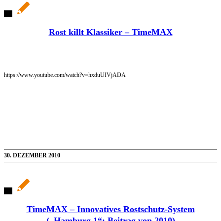
Rost killt Klassiker – TimeMAX
https://www.youtube.com/watch?v=hxduUIVjADA
30. DEZEMBER 2010
TimeMAX – Innovatives Rostschutz-System
(„Hamburg 1“: Beitrag von 2010)