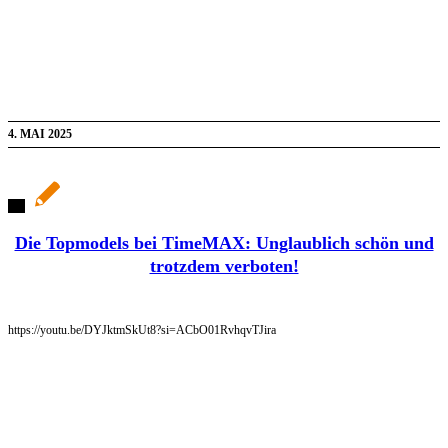
4. MAI 2025
Die Topmodels bei TimeMAX: Unglaublich schön und
trotzdem verboten!
https://youtu.be/DYJktmSkUt8?si=ACbO01RvhqvTJira