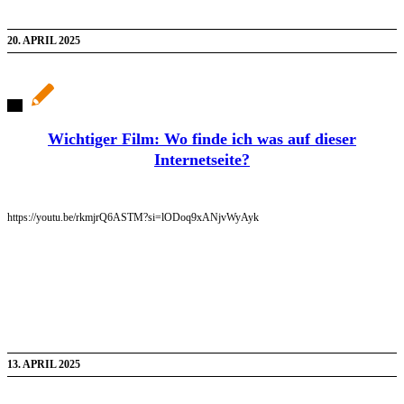
20. APRIL 2025
Wichtiger Film: Wo finde ich was auf dieser
Internetseite?
https://youtu.be/rkmjrQ6ASTM?si=lODoq9xANjvWyAyk
13. APRIL 2025