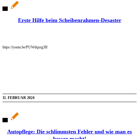
Erste Hilfe beim Scheibenrahmen-Desaster
https://youtu.be/PUWdqxrg3II
11. FEBRUAR 2024
Autopflege: Die schlimmsten Fehler und wie man es
besser macht!