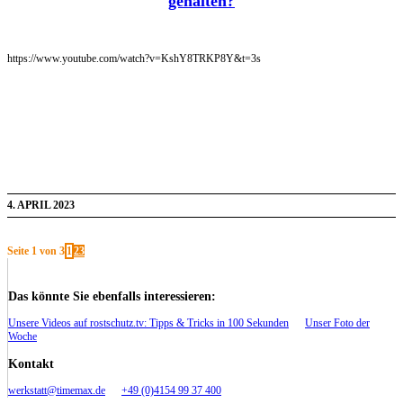
gehalten?
https://www.youtube.com/watch?v=KshY8TRKP8Y&t=3s
4. APRIL 2023
Seite 1 von 3
1
2
3
Das könnte Sie ebenfalls interessieren:
Unsere Videos auf rostschutz.tv: Tipps & Tricks in 100 Sekunden
Unser Foto der
Woche
Kontakt
werkstatt@timemax.de
+49 (0)4154 99 37 400