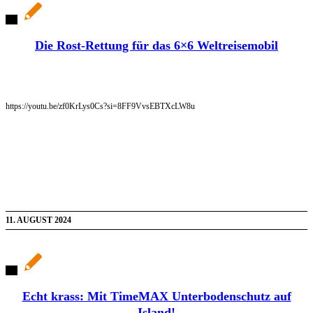
Die Rost-Rettung für das 6×6 Weltreisemobil
https://youtu.be/zf0KrLys0Cs?si=8FF9VvsEBTXcLW8u
11. AUGUST 2024
Echt krass: Mit TimeMAX Unterbodenschutz auf
Island!