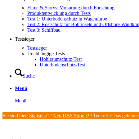
Filme & Storys: Vorsprung durch Forschung
Produktentwicklung durch Tests
Test 1: Unterbodenschutz in Wagenfarbe
Test 2: Rostschutz für Bohrinseln und Offshore-Windkra
Test 3: Schiffbau
Testsieger
Testsieger
Unabhängige Tests
Hohlraumschutz-Test
Unterbodenschutz-Test
Suche
Menü
Menü
Sie sind hier:
Startseite
1
/
Neu UBS Strong
2
/
Teneriffa: Das geheime