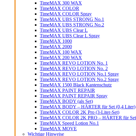
TimeMAX 300 WAX
TimeMAX COLOR
TimeMAX COLOR Spray
TimeMAX UBS STRONG No.1
TimeMAX UBS STRONG No.2
TimeMAX UBS Clear L
TimeMAX UBS Clear L Spray
TimeMAX 1000
TimeMAX 2000
TimeMAX 100 WAX
TimeMAX 200 WAX
TimeMAX REVO LOTION No. 1
TimeMAX REVO LOTION No. 2
TimeMAX REVO LOTION No.1 Spray
TimeMAX REVO LOTION No.2 Spray
TimeMAX 1500 Black Kantenschutz
TimeMAX PAINT REPAIR
TimeMAX PAINT REPAIR Spray
TimeMAX BODY (als Set)
TimeMAX BODY – HÄRTER für Set (0,4 Liter)
TimeMAX COLOR 2K Pro (3-Liter-Set)
TimeMAX COLOR 2K PRO – HÄRTER für Set (0
TimeMAX Speed Lotion No.1
TimeMAX MOVE
Wichtige Hinweise