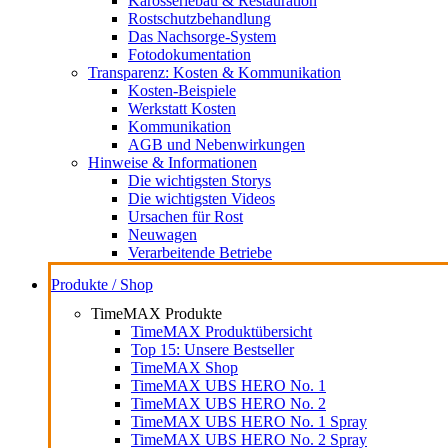
Karosseriebau & Restauration
Rostschutzbehandlung
Das Nachsorge-System
Fotodokumentation
Transparenz: Kosten & Kommunikation
Kosten-Beispiele
Werkstatt Kosten
Kommunikation
AGB und Nebenwirkungen
Hinweise & Informationen
Die wichtigsten Storys
Die wichtigsten Videos
Ursachen für Rost
Neuwagen
Verarbeitende Betriebe
Produkte / Shop
TimeMAX Produkte
TimeMAX Produktübersicht
Top 15: Unsere Bestseller
TimeMAX Shop
TimeMAX UBS HERO No. 1
TimeMAX UBS HERO No. 2
TimeMAX UBS HERO No. 1 Spray
TimeMAX UBS HERO No. 2 Spray