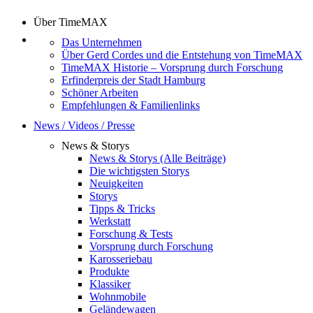
Über TimeMAX
Das Unternehmen
Über Gerd Cordes und die Entstehung von TimeMAX
TimeMAX Historie – Vorsprung durch Forschung
Erfinderpreis der Stadt Hamburg
Schöner Arbeiten
Empfehlungen & Familienlinks
News / Videos / Presse
News & Storys
News & Storys (Alle Beiträge)
Die wichtigsten Storys
Neuigkeiten
Storys
Tipps & Tricks
Werkstatt
Forschung & Tests
Vorsprung durch Forschung
Karosseriebau
Produkte
Klassiker
Wohnmobile
Geländewagen