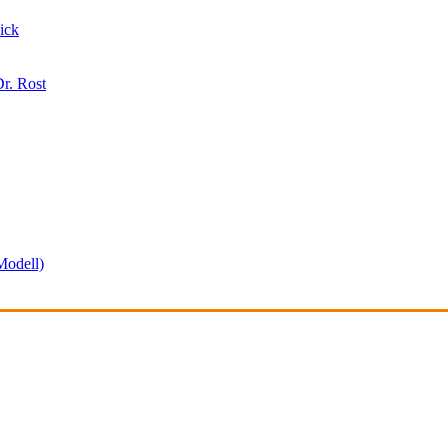
ick
r. Rost
odell)