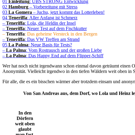
01
Einleitung
: UBS STRONG Entwicklung
02
Hamburg
– Vorbereitung mit Stress
03
La Gomera
– Juchu, jetzt kommt das Lotterleben!
04
Teneriffa
: Aller Anfang ist Schmerz
–
Teneriffa
: Lola, die Heldin der Insel
–
Teneriffa
: Neuer Test auf dem Fischkutter
–
Teneriffa
: Das geheime Versteck in den Bergen
–
Teneriffa
: Das VW Treffen am Strand
05
La Palma
: Neue Basis für Tests?
–
La Palma
: Vom Rostrausch und der großen Liebe
–
La Palma
: Das Happy End auf dem Flipper-Schiff
Wer hat noch nicht irgendwann schon einmal davon geträumt einen Ort
Anonymität. Vielleicht irgendwo in den tiefen Wäldern weit oben in 
Für alle, die es ein bisschen wärmer aber trotzdem einsam und anonym
Von San Andreas aus, dem Dorf, wo Lola und Heinz lebe
In den
Dörfern
weit oben
glaubt
man fast,