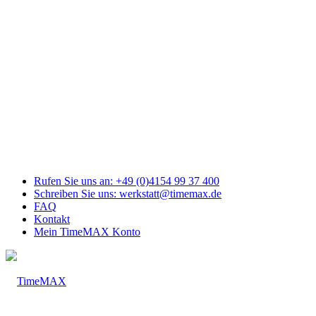
Link
zu
Facebook
Link
zu
Youtube
Link
zu
Mail
Link
zu
Instagram
Rufen Sie uns an: +49 (0)4154 99 37 400
Schreiben Sie uns: werkstatt@timemax.de
FAQ
Kontakt
Mein TimeMAX Konto