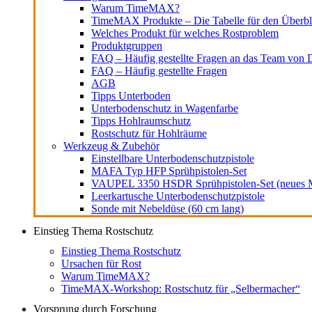
Warum TimeMAX?
TimeMAX Produkte – Die Tabelle für den Überbl
Welches Produkt für welches Rostproblem
Produktgruppen
FAQ – Häufig gestellte Fragen an das Team von D
FAQ – Häufig gestellte Fragen
AGB
Tipps Unterboden
Unterbodenschutz in Wagenfarbe
Tipps Hohlraumschutz
Rostschutz für Hohlräume
Werkzeug & Zubehör
Einstellbare Unterbodenschutzpistole
MAFA Typ HFP Sprühpistolen-Set
VAUPEL 3350 HSDR Sprühpistolen-Set (neues M
Leerkartusche Unterbodenschutzpistole
Sonde mit Nebeldüse (60 cm lang)
Einstieg Thema Rostschutz
Einstieg Thema Rostschutz
Ursachen für Rost
Warum TimeMAX?
TimeMAX-Workshop: Rostschutz für „Selbermacher“
Vorsprung durch Forschung