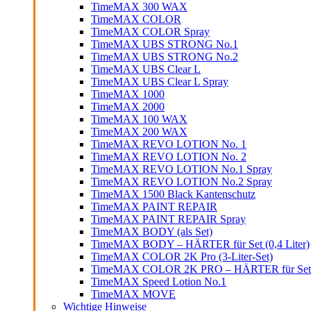
TimeMAX 300 WAX
TimeMAX COLOR
TimeMAX COLOR Spray
TimeMAX UBS STRONG No.1
TimeMAX UBS STRONG No.2
TimeMAX UBS Clear L
TimeMAX UBS Clear L Spray
TimeMAX 1000
TimeMAX 2000
TimeMAX 100 WAX
TimeMAX 200 WAX
TimeMAX REVO LOTION No. 1
TimeMAX REVO LOTION No. 2
TimeMAX REVO LOTION No.1 Spray
TimeMAX REVO LOTION No.2 Spray
TimeMAX 1500 Black Kantenschutz
TimeMAX PAINT REPAIR
TimeMAX PAINT REPAIR Spray
TimeMAX BODY (als Set)
TimeMAX BODY – HÄRTER für Set (0,4 Liter)
TimeMAX COLOR 2K Pro (3-Liter-Set)
TimeMAX COLOR 2K PRO – HÄRTER für Set (0
TimeMAX Speed Lotion No.1
TimeMAX MOVE
Wichtige Hinweise