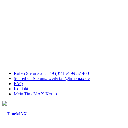
Link
zu
Facebook
Link
zu
Youtube
Link
zu
Mail
Link
zu
Instagram
Rufen Sie uns an: +49 (0)4154 99 37 400
Schreiben Sie uns: werkstatt@timemax.de
FAQ
Kontakt
Mein TimeMAX Konto