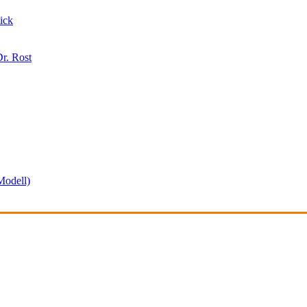
ick
r. Rost
odell)