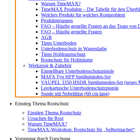
Warum TimeMAX?
TimeMAX Produkte – Die Tabelle für den Überbl
Welches Produkt für welches Rostproblem
Produktgruppen
FAQ – Häufig gestellte Fragen an das Team von D
FAQ – Häufig gestellte Fragen
AGB
Tipps Unterboden
Unterbodenschutz in Wagenfarbe
Tipps Hohlraumschutz
Rostschutz für Hohlräume
Werkzeug & Zubehör
Einstellbare Unterbodenschutzpistole
MAFA Typ HFP Sprühpistolen-Set
VAUPEL 3350 HSDR Sprühpistolen-Set (neues M
Leerkartusche Unterbodenschutzpistole
Sonde mit Nebeldüse (60 cm lang)
Einstieg Thema Rostschutz
Einstieg Thema Rostschutz
Ursachen für Rost
Warum TimeMAX?
TimeMAX-Workshop: Rostschutz für „Selbermacher“
Vorsprung durch Forschung