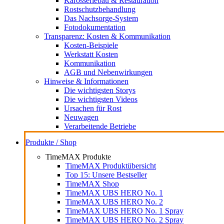
Karosseriebau & Restauration
Rostschutzbehandlung
Das Nachsorge-System
Fotodokumentation
Transparenz: Kosten & Kommunikation
Kosten-Beispiele
Werkstatt Kosten
Kommunikation
AGB und Nebenwirkungen
Hinweise & Informationen
Die wichtigsten Storys
Die wichtigsten Videos
Ursachen für Rost
Neuwagen
Verarbeitende Betriebe
Produkte / Shop
TimeMAX Produkte
TimeMAX Produktübersicht
Top 15: Unsere Bestseller
TimeMAX Shop
TimeMAX UBS HERO No. 1
TimeMAX UBS HERO No. 2
TimeMAX UBS HERO No. 1 Spray
TimeMAX UBS HERO No. 2 Spray