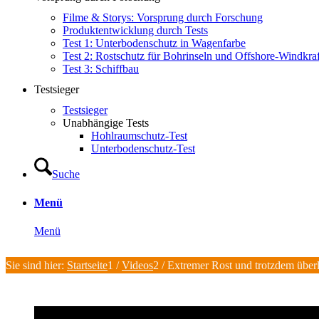
Filme & Storys: Vorsprung durch Forschung
Produktentwicklung durch Tests
Test 1: Unterbodenschutz in Wagenfarbe
Test 2: Rostschutz für Bohrinseln und Offshore-Windkra
Test 3: Schiffbau
Testsieger
Testsieger
Unabhängige Tests
Hohlraumschutz-Test
Unterbodenschutz-Test
Suche
Menü
Menü
Sie sind hier:
Startseite
1
/
Videos
2
/
Extremer Rost und trotzdem überl