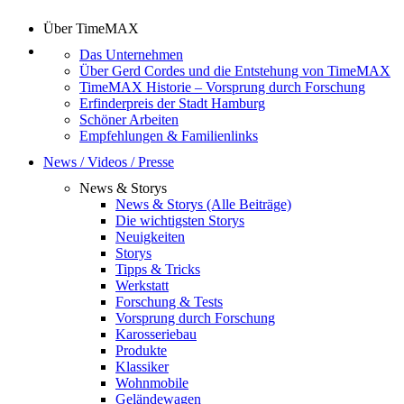
Über TimeMAX
Das Unternehmen
Über Gerd Cordes und die Entstehung von TimeMAX
TimeMAX Historie – Vorsprung durch Forschung
Erfinderpreis der Stadt Hamburg
Schöner Arbeiten
Empfehlungen & Familienlinks
News / Videos / Presse
News & Storys
News & Storys (Alle Beiträge)
Die wichtigsten Storys
Neuigkeiten
Storys
Tipps & Tricks
Werkstatt
Forschung & Tests
Vorsprung durch Forschung
Karosseriebau
Produkte
Klassiker
Wohnmobile
Geländewagen