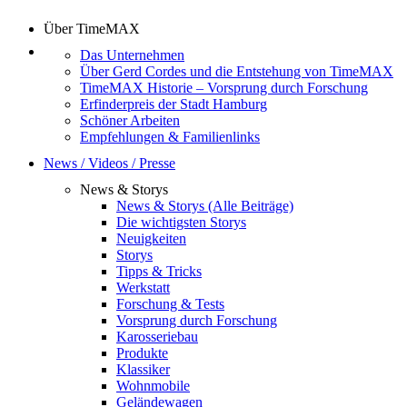
Über TimeMAX
Das Unternehmen
Über Gerd Cordes und die Entstehung von TimeMAX
TimeMAX Historie – Vorsprung durch Forschung
Erfinderpreis der Stadt Hamburg
Schöner Arbeiten
Empfehlungen & Familienlinks
News / Videos / Presse
News & Storys
News & Storys (Alle Beiträge)
Die wichtigsten Storys
Neuigkeiten
Storys
Tipps & Tricks
Werkstatt
Forschung & Tests
Vorsprung durch Forschung
Karosseriebau
Produkte
Klassiker
Wohnmobile
Geländewagen