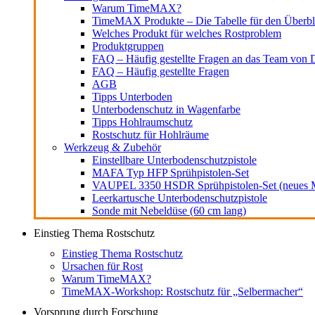
Warum TimeMAX?
TimeMAX Produkte – Die Tabelle für den Überbl
Welches Produkt für welches Rostproblem
Produktgruppen
FAQ – Häufig gestellte Fragen an das Team von D
FAQ – Häufig gestellte Fragen
AGB
Tipps Unterboden
Unterbodenschutz in Wagenfarbe
Tipps Hohlraumschutz
Rostschutz für Hohlräume
Werkzeug & Zubehör
Einstellbare Unterbodenschutzpistole
MAFA Typ HFP Sprühpistolen-Set
VAUPEL 3350 HSDR Sprühpistolen-Set (neues M
Leerkartusche Unterbodenschutzpistole
Sonde mit Nebeldüse (60 cm lang)
Einstieg Thema Rostschutz
Einstieg Thema Rostschutz
Ursachen für Rost
Warum TimeMAX?
TimeMAX-Workshop: Rostschutz für „Selbermacher“
Vorsprung durch Forschung