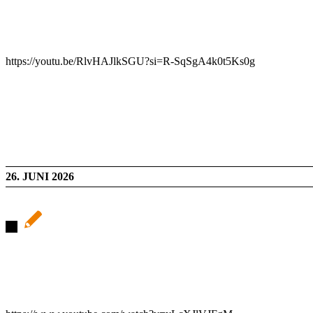
https://youtu.be/RlvHAJlkSGU?si=R-SqSgA4k0t5Ks0g
26. JUNI 2026