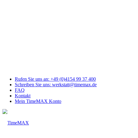
Link
zu
Facebook
Link
zu
Youtube
Link
zu
Mail
Link
zu
Instagram
Rufen Sie uns an: +49 (0)4154 99 37 400
Schreiben Sie uns: werkstatt@timemax.de
FAQ
Kontakt
Mein TimeMAX Konto