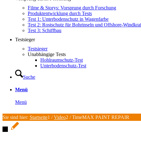
Filme & Storys: Vorsprung durch Forschung
Produktentwicklung durch Tests
Test 1: Unterbodenschutz in Wagenfarbe
Test 2: Rostschutz für Bohrinseln und Offshore-Windkra
Test 3: Schiffbau
Testsieger
Testsieger
Unabhängige Tests
Hohlraumschutz-Test
Unterbodenschutz-Test
Suche
Menü
Menü
Sie sind hier:
Startseite
1
/
Video
2
/
TimeMAX PAINT REPAIR