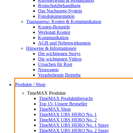
Karosseriebau & Restauration
Rostschutzbehandlung
Das Nachsorge-System
Fotodokumentation
Transparenz: Kosten & Kommunikation
Kosten-Beispiele
Werkstatt Kosten
Kommunikation
AGB und Nebenwirkungen
Hinweise & Informationen
Die wichtigsten Storys
Die wichtigsten Videos
Ursachen für Rost
Neuwagen
Verarbeitende Betriebe
Produkte / Shop
TimeMAX Produkte
TimeMAX Produktübersicht
Top 15: Unsere Bestseller
TimeMAX Shop
TimeMAX UBS HERO No. 1
TimeMAX UBS HERO No. 2
TimeMAX UBS HERO No. 1 Spray
TimeMAX UBS HERO No. 2 Spray