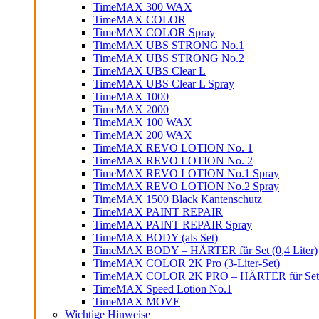
TimeMAX 300 WAX
TimeMAX COLOR
TimeMAX COLOR Spray
TimeMAX UBS STRONG No.1
TimeMAX UBS STRONG No.2
TimeMAX UBS Clear L
TimeMAX UBS Clear L Spray
TimeMAX 1000
TimeMAX 2000
TimeMAX 100 WAX
TimeMAX 200 WAX
TimeMAX REVO LOTION No. 1
TimeMAX REVO LOTION No. 2
TimeMAX REVO LOTION No.1 Spray
TimeMAX REVO LOTION No.2 Spray
TimeMAX 1500 Black Kantenschutz
TimeMAX PAINT REPAIR
TimeMAX PAINT REPAIR Spray
TimeMAX BODY (als Set)
TimeMAX BODY – HÄRTER für Set (0,4 Liter)
TimeMAX COLOR 2K Pro (3-Liter-Set)
TimeMAX COLOR 2K PRO – HÄRTER für Set (0
TimeMAX Speed Lotion No.1
TimeMAX MOVE
Wichtige Hinweise