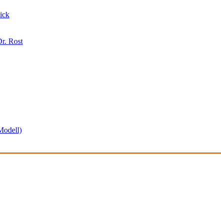
ick
r. Rost
odell)