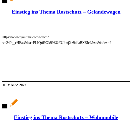
Einstieg ins Thema Rostschutz – Geländewagen
https://www.youtube.com/watch?
v=240lj_cHEas&list=PLIQr69Ok99ZUfOJ4mjXz9ddaBXSIcLfAo&index=2
11. MÄRZ 2022
Einstieg ins Thema Rostschutz – Wohnmobile