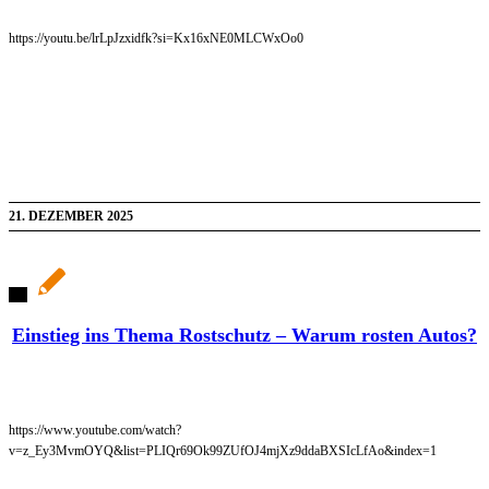
https://youtu.be/lrLpJzxidfk?si=Kx16xNE0MLCWxOo0
21. DEZEMBER 2025
Einstieg ins Thema Rostschutz – Warum rosten Autos?
https://www.youtube.com/watch?
v=z_Ey3MvmOYQ&list=PLIQr69Ok99ZUfOJ4mjXz9ddaBXSIcLfAo&index=1