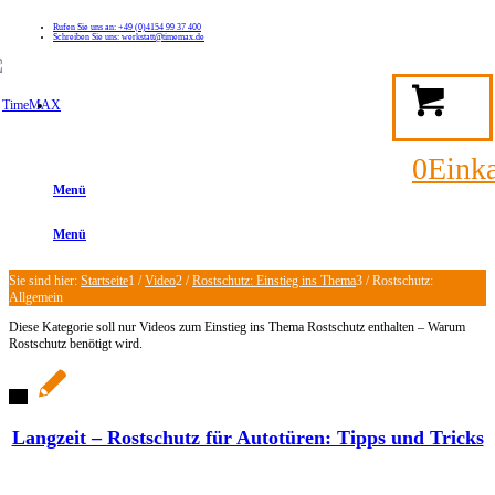
Rufen Sie uns an: +49 (0)4154 99 37 400
Schreiben Sie uns: werkstatt@timemax.de
FAQ
Kontakt
Mein TimeMAX Konto
0
Eink
Menü
Menü
Sie sind hier:
Startseite
1
/
Video
2
/
Rostschutz: Einstieg ins Thema
3
/
Rostschutz:
Allgemein
Diese Kategorie soll nur Videos zum Einstieg ins Thema Rostschutz enthalten – Warum
Rostschutz benötigt wird.
Langzeit – Rostschutz für Autotüren: Tipps und Tricks