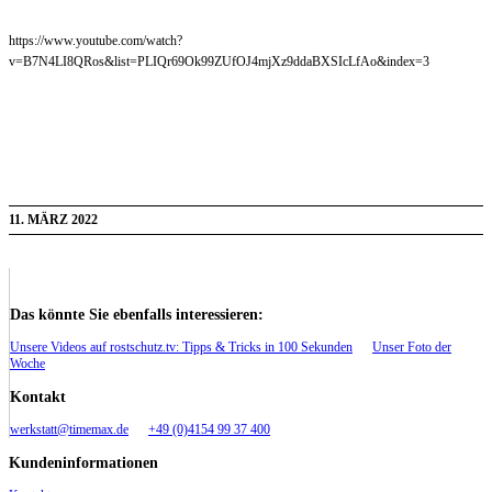
https://www.youtube.com/watch?
v=B7N4LI8QRos&list=PLIQr69Ok99ZUfOJ4mjXz9ddaBXSIcLfAo&index=3
11. MÄRZ 2022
Das könnte Sie ebenfalls interessieren:
Unsere Videos auf rostschutz.tv: Tipps & Tricks in 100 Sekunden
Unser Foto der
Woche
Kontakt
werkstatt@timemax.de
+49 (0)4154 99 37 400
Kundeninformationen