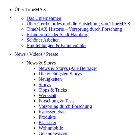
Über TimeMAX
Das Unternehmen
Über Gerd Cordes und die Entstehung von TimeMAX
TimeMAX Historie – Vorsprung durch Forschung
Erfinderpreis der Stadt Hamburg
Schöner Arbeiten
Empfehlungen & Familienlinks
News / Videos / Presse
News & Storys
News & Storys (Alle Beiträge)
Die wichtigsten Storys
Neuigkeiten
Storys
Tipps & Tricks
Werkstatt
Forschung & Tests
Vorsprung durch Forschung
Karosseriebau
Produkte
Klassiker
Wohnmobile
Geländewagen