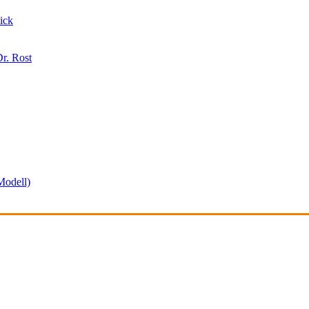
ick
r. Rost
odell)