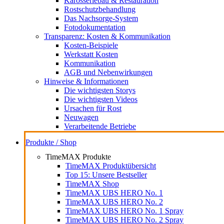
Karosseriebau & Restauration
Rostschutzbehandlung
Das Nachsorge-System
Fotodokumentation
Transparenz: Kosten & Kommunikation
Kosten-Beispiele
Werkstatt Kosten
Kommunikation
AGB und Nebenwirkungen
Hinweise & Informationen
Die wichtigsten Storys
Die wichtigsten Videos
Ursachen für Rost
Neuwagen
Verarbeitende Betriebe
Produkte / Shop
TimeMAX Produkte
TimeMAX Produktübersicht
Top 15: Unsere Bestseller
TimeMAX Shop
TimeMAX UBS HERO No. 1
TimeMAX UBS HERO No. 2
TimeMAX UBS HERO No. 1 Spray
TimeMAX UBS HERO No. 2 Spray