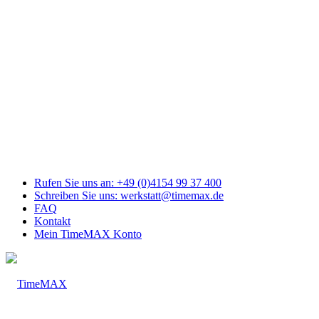
Link
zu
Facebook
Link
zu
Youtube
Link
zu
Mail
Link
zu
Instagram
Rufen Sie uns an: +49 (0)4154 99 37 400
Schreiben Sie uns: werkstatt@timemax.de
FAQ
Kontakt
Mein TimeMAX Konto