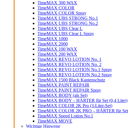
TimeMAX 300 WAX
TimeMAX COLOR
TimeMAX COLOR Spray
TimeMAX UBS STRONG No.1
TimeMAX UBS STRONG No.2
TimeMAX UBS Clear L
TimeMAX UBS Clear L Spray
TimeMAX 1000
TimeMAX 2000
TimeMAX 100 WAX
TimeMAX 200 WAX
TimeMAX REVO LOTION No. 1
TimeMAX REVO LOTION No. 2
TimeMAX REVO LOTION No.1 Spray
TimeMAX REVO LOTION No.2 Spray
TimeMAX 1500 Black Kantenschutz
TimeMAX PAINT REPAIR
TimeMAX PAINT REPAIR Spray
TimeMAX BODY (als Set)
TimeMAX BODY – HÄRTER für Set (0,4 Liter)
TimeMAX COLOR 2K Pro (3-Liter-Set)
TimeMAX COLOR 2K PRO – HÄRTER für Set (0
TimeMAX Speed Lotion No.1
TimeMAX MOVE
Wichtige Hinweise