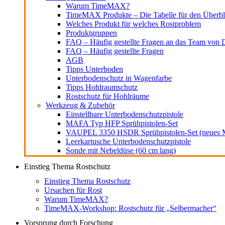
Warum TimeMAX?
TimeMAX Produkte – Die Tabelle für den Überbl
Welches Produkt für welches Rostproblem
Produktgruppen
FAQ – Häufig gestellte Fragen an das Team von D
FAQ – Häufig gestellte Fragen
AGB
Tipps Unterboden
Unterbodenschutz in Wagenfarbe
Tipps Hohlraumschutz
Rostschutz für Hohlräume
Werkzeug & Zubehör
Einstellbare Unterbodenschutzpistole
MAFA Typ HFP Sprühpistolen-Set
VAUPEL 3350 HSDR Sprühpistolen-Set (neues M
Leerkartusche Unterbodenschutzpistole
Sonde mit Nebeldüse (60 cm lang)
Einstieg Thema Rostschutz
Einstieg Thema Rostschutz
Ursachen für Rost
Warum TimeMAX?
TimeMAX-Workshop: Rostschutz für „Selbermacher“
Vorsprung durch Forschung