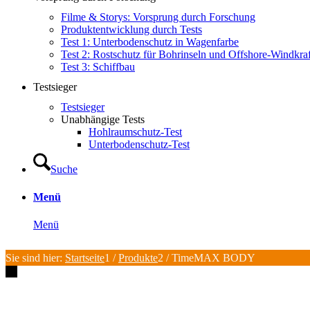
Filme & Storys: Vorsprung durch Forschung
Produktentwicklung durch Tests
Test 1: Unterbodenschutz in Wagenfarbe
Test 2: Rostschutz für Bohrinseln und Offshore-Windkra
Test 3: Schiffbau
Testsieger
Testsieger
Unabhängige Tests
Hohlraumschutz-Test
Unterbodenschutz-Test
Suche
Menü
Menü
Sie sind hier:
Startseite
1
/
Produkte
2
/
TimeMAX BODY