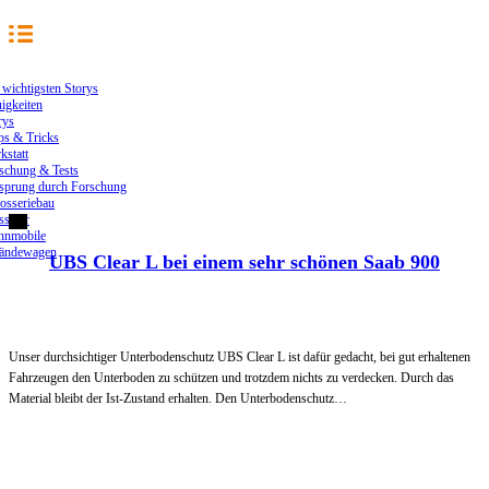
 wichtigsten Storys
igkeiten
rys
ps & Tricks
kstatt
schung & Tests
sprung durch Forschung
osseriebau
ssiker
nmobile
ändewagen
UBS Clear L bei einem sehr schönen Saab 900
Unser durchsichtiger Unterbodenschutz UBS Clear L ist dafür gedacht, bei gut erhaltenen
Fahrzeugen den Unterboden zu schützen und trotzdem nichts zu verdecken. Durch das
Material bleibt der Ist-Zustand erhalten. Den Unterbodenschutz…