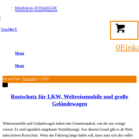
Rufen Sie uns an: +49 (0)4154 99 37 400
Schreiben Sie uns: werkstatt@timemax.de
FAQ
Kontakt
Mein TimeMAX Konto
0
Eink
Menü
Menü
Sie sind hier:
Startseite
1
/
LKW
Rostschutz für LKW, Weltreisemobile und große
Geländewagen
Weltreisemobile und Geländewagen haben eine Gemeinsamkeit, von der nur wenige
wissen: Es sind eigentlich umgebaute Nutzfahrzeuge. Aus diesem Grund gibt es ab Werk
meist keinen Rostschutz. Wenn das Fahrzeug lange halten soll, muss man sich also selbst