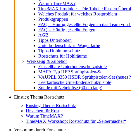
Warum TimeMAX?
TimeMAX Produkte – Die Tabelle für den Überbl
Welches Produkt für welches Rostproblem
Produktgruppen
FAQ – Häufig gestellte Fragen an das Team von D
FAQ – Häufig gestellte Fragen
AGB
Tipps Unterboden
Unterbodenschutz in Wagenfarbe
Tipps Hohlraumschutz
Rostschutz für Hohlräume
Werkzeug & Zubehör
Einstellbare Unterbodenschutzpistole
MAFA Typ HFP Sprühpistolen-Set
VAUPEL 3350 HSDR Sprühpistolen-Set (neues M
Leerkartusche Unterbodenschutzpistole
Sonde mit Nebeldüse (60 cm lang)
Einstieg Thema Rostschutz
Einstieg Thema Rostschutz
Ursachen für Rost
Warum TimeMAX?
TimeMAX-Workshop: Rostschutz für „Selbermacher“
Vorsprung durch Forschung