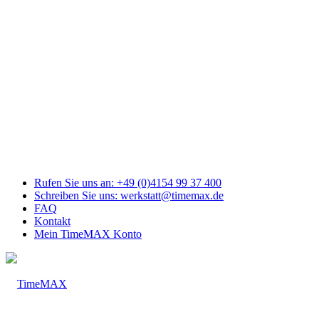
Link
zu
Facebook
Link
zu
Youtube
Link
zu
Mail
Link
zu
Instagram
Rufen Sie uns an: +49 (0)4154 99 37 400
Schreiben Sie uns: werkstatt@timemax.de
FAQ
Kontakt
Mein TimeMAX Konto