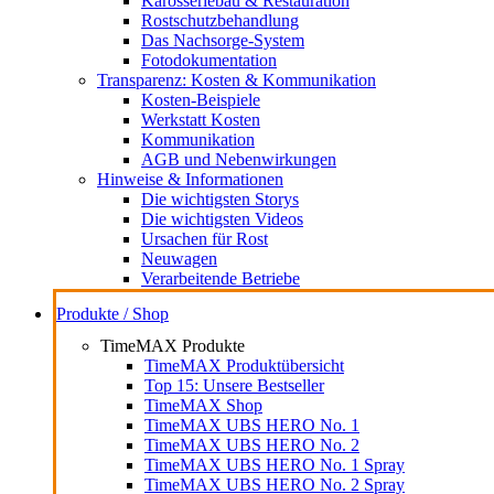
Karosseriebau & Restauration
Rostschutzbehandlung
Das Nachsorge-System
Fotodokumentation
Transparenz: Kosten & Kommunikation
Kosten-Beispiele
Werkstatt Kosten
Kommunikation
AGB und Nebenwirkungen
Hinweise & Informationen
Die wichtigsten Storys
Die wichtigsten Videos
Ursachen für Rost
Neuwagen
Verarbeitende Betriebe
Produkte / Shop
TimeMAX Produkte
TimeMAX Produktübersicht
Top 15: Unsere Bestseller
TimeMAX Shop
TimeMAX UBS HERO No. 1
TimeMAX UBS HERO No. 2
TimeMAX UBS HERO No. 1 Spray
TimeMAX UBS HERO No. 2 Spray