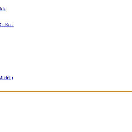
ick
r. Rost
odell)