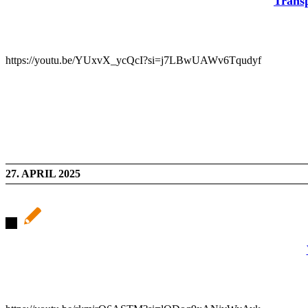
Transp
https://youtu.be/YUxvX_ycQcI?si=j7LBwUAWv6Tqudyf
27. APRIL 2025