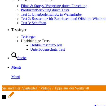
Filme & Storys: Vorsprung durch Forschung
Produktentwicklung durch Tests
Test 1: Unterbodenschutz in Wagenfarbe
Test 2: Rostschutz für Bohrinseln und Offshore-Windkra
Test 3: Schiffbau
Testsieger
Testsieger
Unabhängige Tests
Hohlraumschutz-Test
Unterbodenschutz-Test
Suche
Menü
Menü
Sie sind hier:
Startseite
1
/
Video
2
/
Tipps aus der Werkstatt