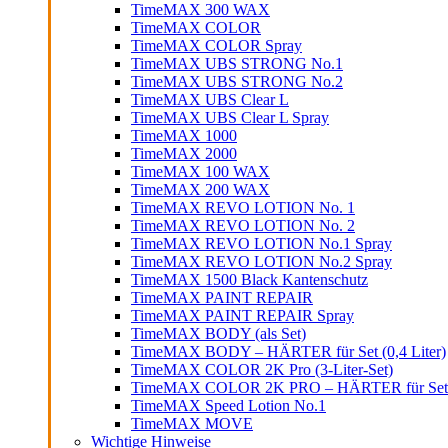
TimeMAX 300 WAX
TimeMAX COLOR
TimeMAX COLOR Spray
TimeMAX UBS STRONG No.1
TimeMAX UBS STRONG No.2
TimeMAX UBS Clear L
TimeMAX UBS Clear L Spray
TimeMAX 1000
TimeMAX 2000
TimeMAX 100 WAX
TimeMAX 200 WAX
TimeMAX REVO LOTION No. 1
TimeMAX REVO LOTION No. 2
TimeMAX REVO LOTION No.1 Spray
TimeMAX REVO LOTION No.2 Spray
TimeMAX 1500 Black Kantenschutz
TimeMAX PAINT REPAIR
TimeMAX PAINT REPAIR Spray
TimeMAX BODY (als Set)
TimeMAX BODY – HÄRTER für Set (0,4 Liter)
TimeMAX COLOR 2K Pro (3-Liter-Set)
TimeMAX COLOR 2K PRO – HÄRTER für Set (0
TimeMAX Speed Lotion No.1
TimeMAX MOVE
Wichtige Hinweise