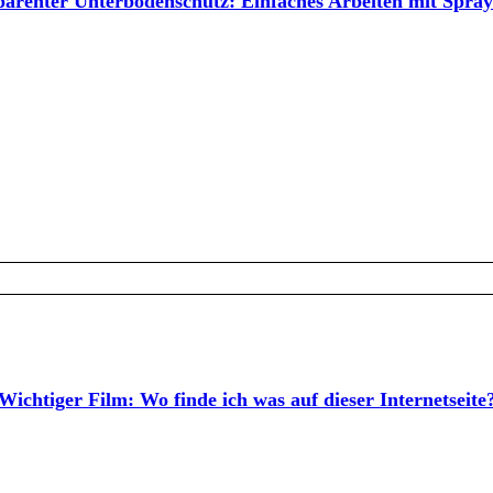
arenter Unterbodenschutz: Einfaches Arbeiten mit Spra
Wichtiger Film: Wo finde ich was auf dieser Internetseite