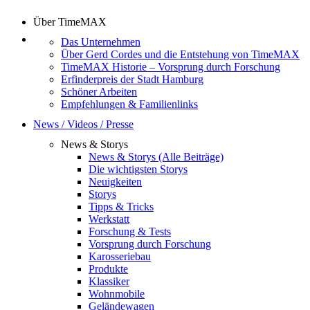
Über TimeMAX
Das Unternehmen
Über Gerd Cordes und die Entstehung von TimeMAX
TimeMAX Historie – Vorsprung durch Forschung
Erfinderpreis der Stadt Hamburg
Schöner Arbeiten
Empfehlungen & Familienlinks
News / Videos / Presse
News & Storys
News & Storys (Alle Beiträge)
Die wichtigsten Storys
Neuigkeiten
Storys
Tipps & Tricks
Werkstatt
Forschung & Tests
Vorsprung durch Forschung
Karosseriebau
Produkte
Klassiker
Wohnmobile
Geländewagen