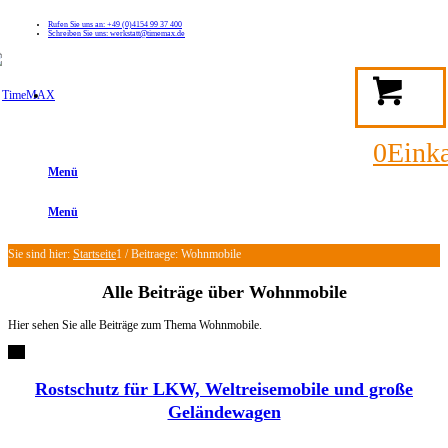
Rufen Sie uns an: +49 (0)4154 99 37 400
Schreiben Sie uns: werkstatt@timemax.de
FAQ
Kontakt
Mein TimeMAX Konto
0
Eink
Menü
Menü
Sie sind hier:
Startseite
1
/
Beitraege: Wohnmobile
Alle Beiträge über
Wohnmobile
Hier sehen Sie alle Beiträge zum Thema Wohnmobile.
Rostschutz für LKW, Weltreisemobile und große
Geländewagen