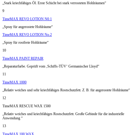
„Stark kriechfähiges Öl. Erste Schicht bei stark verrosteten Hohlräumen“
9
TimeMAX REVO LOTION N0.1
„Spray für angerostete Hohlräume“
TimeMAX REVO LOTION No.2
„Spray für rostfreie Hohlräume“
10
TimeMAX PAINT REPAIR
„Reparaturfarbe. Geprüft vom ‚Schiffs-TÜV‘ Germanischer Lloyd“
11
TimeMAX 1000
„Relativ weiches und sehr kriechfähiges Rostschutzfett. Z. B. für angerostete Hohlräume“
12
TimeMAX RESCUE WAX 1500
„Relativ weiches und kriechfähiges Rostschutzfett. Große Gebinde für die industrielle
Anwendung “
13
TimeMAX 100 WAX