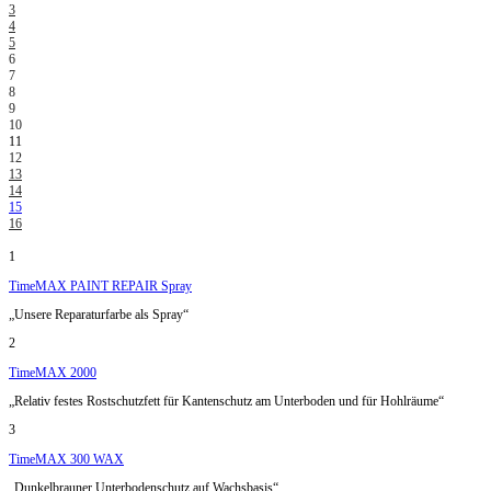
3
4
5
6
7
8
9
10
11
12
13
14
15
16
1
TimeMAX PAINT REPAIR Spray
„Unsere Reparaturfarbe als Spray“
2
TimeMAX 2000
„Relativ festes Rostschutzfett für Kantenschutz am Unterboden und für Hohlräume“
3
TimeMAX 300 WAX
„Dunkelbrauner Unterbodenschutz auf Wachsbasis“