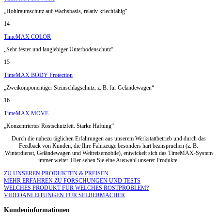
„Hohlraumschutz auf Wachsbasis, relativ kriechfähig“
14
TimeMAX COLOR
„Sehr fester und langlebiger Unterbodenschutz“
15
TimeMAX BODY Protection
„Zweikomponentiger Steinschlagschutz, z. B. für Geländewagen“
16
TimeMAX MOVE
„Konzentriertes Rostschutzfett. Starke Haftung“
Durch die nahezu täglichen Erfahrungen aus unserem Werkstattbetrieb und durch das
Feedback von Kunden, die Ihre Fahrzeuge besonders hart beanspruchen (z. B.
Winterdienst, Geländewagen und Weltreisemobile), entwickelt sich das TimeMAX-System
immer weiter. Hier sehen Sie eine Auswahl unserer Produkte.
ZU UNSEREN PRODUKTEN & PREISEN
MEHR ERFAHREN ZU FORSCHUNGEN UND TESTS
WELCHES PRODUKT FÜR WELCHES ROSTPROBLEM?
VIDEOANLEITUNGEN FÜR SELBERMACHER
Kundeninformationen